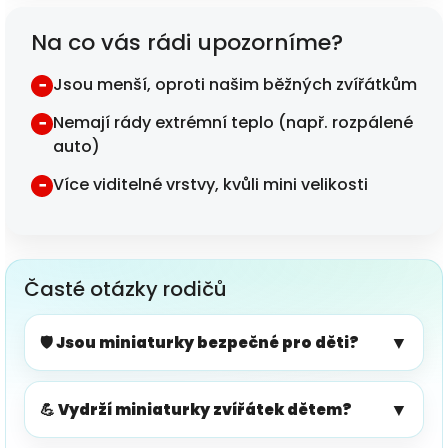
Na co vás rádi upozorníme?
Jsou menší, oproti našim běžných zvířátkům
−
Nemají rády extrémní teplo (např. rozpálené
−
auto)
Více viditelné vrstvy, kvůli mini velikosti
−
Časté otázky rodičů
▼
🛡️ Jsou miniaturky bezpečné pro děti?
▼
💪 Vydrží miniaturky zvířátek dětem?