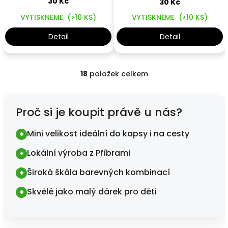
30 Kč
30 Kč
VYTISKNEME
(>10 KS)
VYTISKNEME
(>10 KS)
Detail
Detail
18
položek celkem
Ovládací prvky výpisu
Proč si je koupit právě u nás?
Mini velikost ideální do kapsy i na cesty
+
Lokální výroba z Příbrami
+
Široká škála barevných kombinací
+
Skvělé jako malý dárek pro děti
+