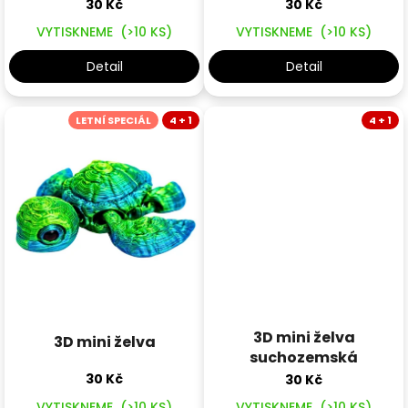
30 Kč
30 Kč
VYTISKNEME
(>10 KS)
VYTISKNEME
(>10 KS)
Detail
Detail
LETNÍ SPECIÁL
4 + 1
4 + 1
3D mini želva
3D mini želva
suchozemská
30 Kč
30 Kč
VYTISKNEME
(>10 KS)
VYTISKNEME
(>10 KS)