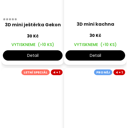
Průměrné hodnocení produktu je 5,0 z 5 hvězdiček.
3D mini kachna
3D mini ještěrka Gekon
30 Kč
30 Kč
VYTISKNEME
(>10 KS)
VYTISKNEME
(>10 KS)
Detail
Detail
LETNÍ SPECIÁL
4 + 1
PRO NĚJ
4 + 1