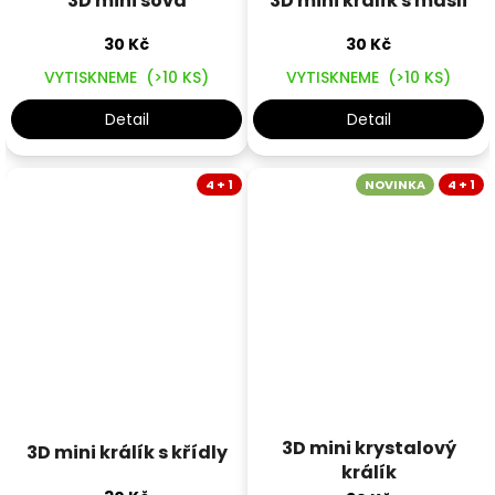
3D mini sova
3D mini králík s mašlí
30 Kč
30 Kč
VYTISKNEME
(>10 KS)
VYTISKNEME
(>10 KS)
Detail
Detail
4 + 1
NOVINKA
4 + 1
3D mini krystalový
3D mini králík s křídly
králík