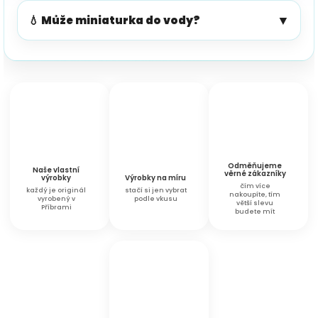
▼
💧 Může miniaturka do vody?
Odměňujeme
Naše vlastní
věrné zákazníky
výrobky
Výrobky na míru
čím více
každý je originál
stačí si jen vybrat
nakoupíte, tím
vyrobený v
podle vkusu
větší slevu
Příbrami
budete mít