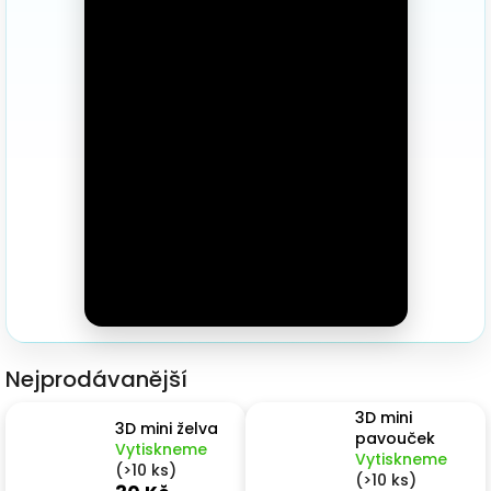
3D d
Náš 
Hodnoc
obchod
Kontakt
nás
Blog
Nejprodávanější
Věrnost
3D mini
3D mini želva
pavouček
Vytiskneme
Vytiskneme
Přihl
(>10 ks)
(>10 ks)