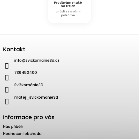
Prodáváme také
na trzích
a rádi se s vámi
potkáme
Zápatí
Kontakt
info
@
svickomanie3d.cz
736450400
Svíčkománie3D
matej_svickomanie3d
Informace pro vás
Náš příběh
Hodnocení obchodu