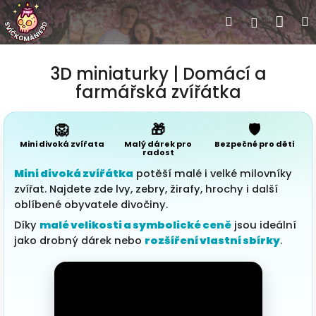
Přejít na obsah
Náku
Hledat
Přihlášen
3D hýba
3D miniaturky | Domácí a
zvířátka
farmářská zvířátka
🦁
🎁
🛡️
Naše sv
Mini divoká zvířata
Malý dárek pro
Bezpečné pro děti
Vás
radost
Mini divoká zvířátka
potěší malé i velké milovníky
zvířat. Najdete zde lvy, zebry, žirafy, hrochy i další
oblíbené obyvatele divočiny.
Persona
Díky
malé velikosti a symbolické ceně
jsou ideální
dárky
jako drobný dárek nebo
rozšíření vlastní sbírky
.
Vykra