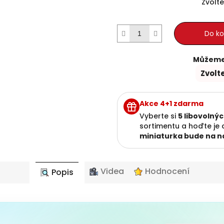
Zvolte
Do ko
Můžeme 
Zvolt
Akce 4+1 zdarma
Vyberte si
5 libovolný
sortimentu a hoďte je
miniaturka bude na n
Videa
Hodnocení
Popis