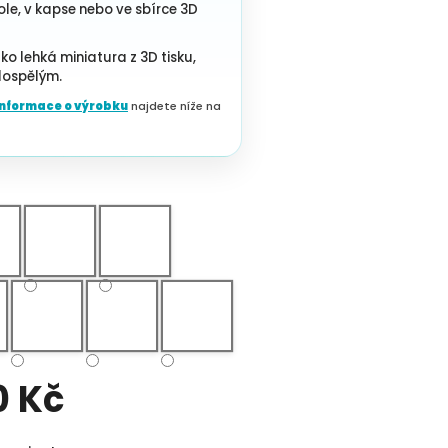
le, v kapse nebo ve sbírce 3D
ko lehká miniatura z 3D tisku,
dospělým.
 informace o výrobku
najdete níže na
0 Kč
Měrná cena: