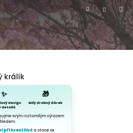
Nák
Hledat
Přihlášení
 králík
✨
🎁
lový design
Milý drobný dárek
ý detailů
aujme svým roztomilým výrazem
zhledem.
 při hraní živě
a stane se