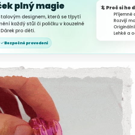
ček plný magie
🦎 Proč si ho 
Příjemné 
stalovým designem, která se třpytí
Rozvijí m
ní každý stůl či poličku v kouzelné
Origináln
Dárek pro děti.
Lehké a 
Bezpečné provedení