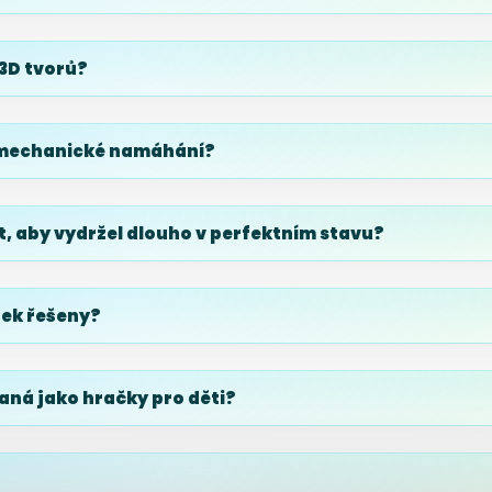
 3D tvorů?
í mechanické namáhání?
t, aby vydržel dlouho v perfektním stavu?
tek řešeny?
aná jako hračky pro děti?