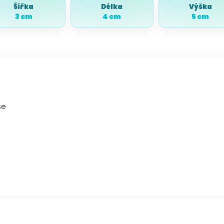
Šířka
Délka
Výška
3 cm
4 cm
5 cm
se