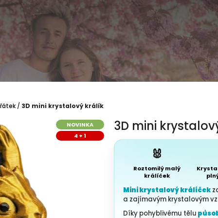
ířátek
/
3D mini krystalový králík
3D mini krystalový
NOVINKA
4 + 1
🐰
Roztomilý malý
Krysta
králíček
pln
Mini krystalový králíček
z
a zajímavým krystalovým v
Díky pohyblivému tělu
působí