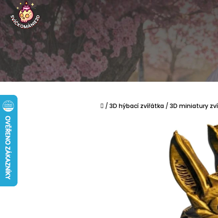
Přejít na obsah
Domů
/
3D hýbací zvířátka
/
3D miniatury zv