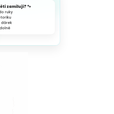
děti zamilují? 🐾
do ruky
otoriku
í dárek
odolné