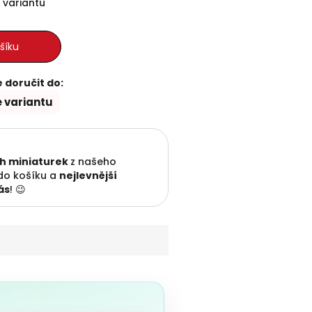
 variantu
šíku
doručit do:
e variantu
ch miniaturek
z našeho
 do košíku a
nejlevnější
ás
! 😉