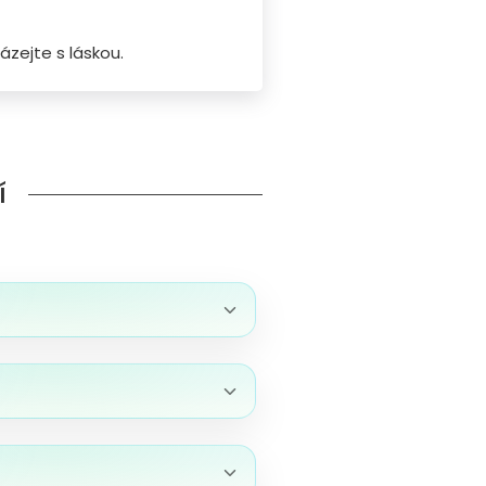
ázejte s láskou.
í