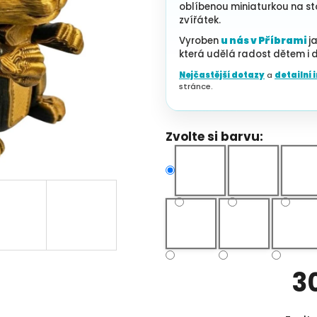
oblíbenou miniaturkou na sto
zvířátek.
Vyroben
u nás v Příbrami
ja
která udělá radost dětem i 
Nejčastější dotazy
a
detailní
stránce.
Zvolte si barvu:
3