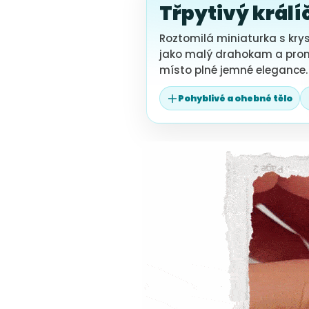
Třpytivý králí
Roztomilá miniaturka s kry
jako malý drahokam a promě
místo plné jemné elegance. 
Pohyblivé a ohebné tělo