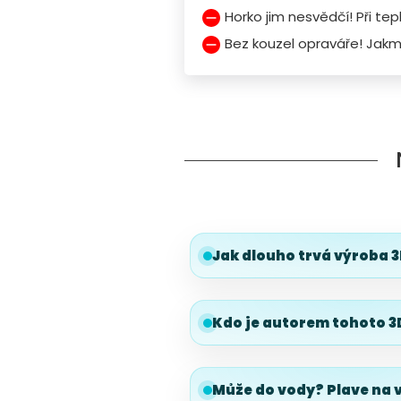
Horko jim nesvědčí! Při tep
Bez kouzel opraváře! Jakmi
Jak dlouho trvá výroba 3
Kdo je autorem tohoto 3D
Může do vody? Plave na 