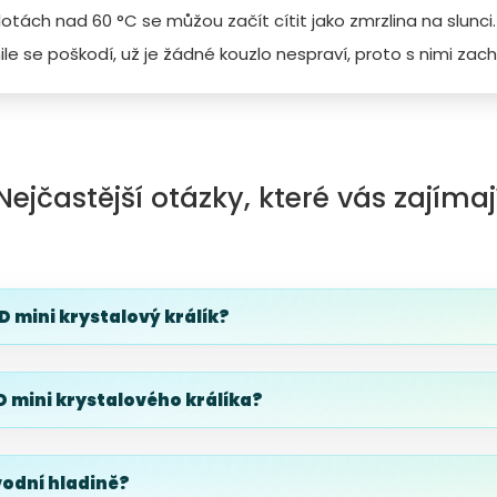
lotách nad 60 °C se můžou začít cítit jako zmrzlina na slunci.
le se poškodí, už je žádné kouzlo nespraví, proto s nimi zach
Nejčastější otázky, které vás zajímaj
D mini krystalový králík?
 mini krystalového králíka?
vodní hladině?