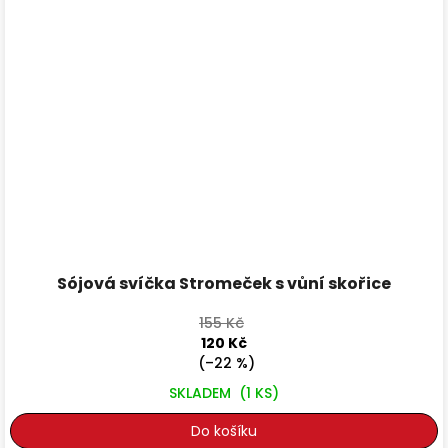
Sójová svíčka Stromeček s vůní skořice
155 Kč
120 Kč
(–22 %)
SKLADEM
(1 KS)
Do košíku