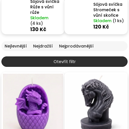
Sójová svíčka
Sójová svíčka
Růže s vůní
Stromeček s
růže
vůní skořice
Skladem
Skladem
(1 ks)
(4 ks)
120 Kč
130 Kč
Řazení produktů
Nejlevnější
Nejdražší
Nejprodávanější
Otevřít filtr
Výpis produktů