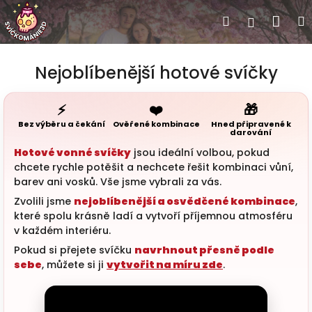
Přejít na obsah
Náku
Hledat
Přihlášen
3D hýba
Nejoblíbenější hotové svíčky
zvířátka
⚡
❤️
🎁
Bez výběru a čekání
Ověřené kombinace
Hned připravené k
darování
Naše sv
Vás
Hotové vonné svíčky
jsou ideální volbou, pokud
chcete rychle potěšit a nechcete řešit kombinaci vůní,
barev ani vosků. Vše jsme vybrali za vás.
Zvolili jsme
nejoblíbenější a osvědčené kombinace
,
Persona
které spolu krásně ladí a vytvoří příjemnou atmosféru
dárky
v každém interiéru.
Pokud si přejete svíčku
navrhnout přesně podle
Vykra
sebe
, můžete si ji
vytvořit na míru zde
.