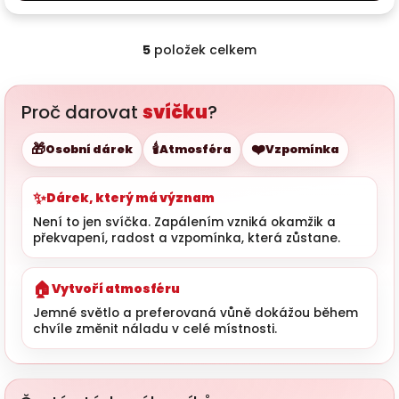
5
položek celkem
Ovládací prvky výpisu
Proč darovat
svíčku
?
🎁
🕯️
❤️
Osobní dárek
Atmosféra
Vzpomínka
✨
Dárek, který má význam
Není to jen svíčka. Zapálením vzniká okamžik a
překvapení, radost a vzpomínka, která zůstane.
🏠
Vytvoří atmosféru
Jemné světlo a preferovaná vůně dokážou během
chvíle změnit náladu v celé místnosti.