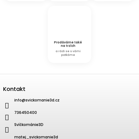
Prodáváme také
na trzích
a rádi se s vámi
potkáme
Zápatí
Kontakt
info
@
svickomanie3d.cz
736450400
Svíčkománie3D
matej_svickomanie3d