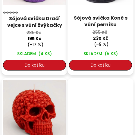
Průměrné hodnocení produktu je 5,0 z 5 hvězdiček.
Sójová svíčka Koně s
Sójová svíčka Dračí
vůní perníku
vejce s vůní žvýkačky
255 Kč
235 Kč
230 Kč
195 Kč
(–9 %)
(–17 %)
SKLADEM
(4 KS)
SKLADEM
(5 KS)
Do košíku
Do košíku