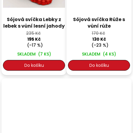
Sójová svíčka Lebky z
Sójová svíčka Růže s
lebek s vůní lesní jahody
vůní růže
235 Kč
170 Kč
195 Kč
130 Kč
(–17 %)
(–23 %)
SKLADEM
(7 KS)
SKLADEM
(4 KS)
Do košíku
Do košíku