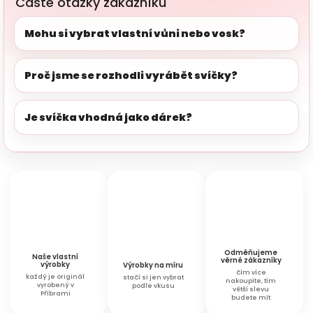
Časté otázky zákazníků
Mohu si vybrat vlastní vůni nebo vosk?
Proč jsme se rozhodli vyrábět svíčky?
Je svíčka vhodná jako dárek?
Odměňujeme
Naše vlastní
věrné zákazníky
výrobky
Výrobky na míru
čím více
každý je originál
stačí si jen vybrat
nakoupíte, tím
vyrobený v
podle vkusu
větší slevu
Příbrami
budete mít