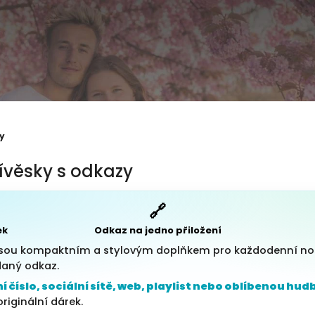
y
ívěsky s odkazy
🔗
ek
Odkaz na jedno přiložení
sou kompaktním a stylovým doplňkem pro každodenní noš
daný odkaz.
í číslo, sociální sítě, web, playlist nebo oblíbenou hud
riginální dárek.