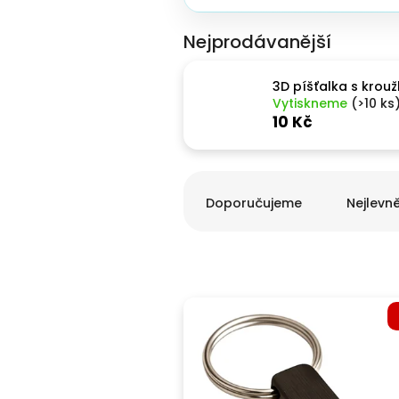
Nejprodávanější
3D píšťalka s krou
Vytiskneme
(>10 ks
10 Kč
Řazení produktů
Doporučujeme
Nejlevně
Výpis produktů