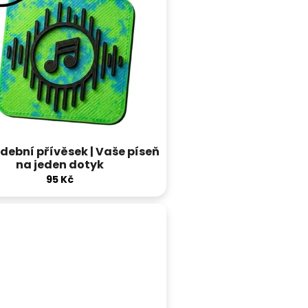
dební přívěsek | Vaše píseň
na jeden dotyk
95 Kč