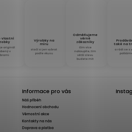
Odměňujeme
věrné
 vlastní
Výrobky na
Prodáv
zákazníky
robky
míru
také na tr
čím více
je originál
stačí si jen vybrat
a rádi se s
nakoupíte, tím
obený v
podle vkusu
potkám
větší slevu
íbrami
budete mít
Informace pro vás
Insta
Náš příběh
Hodnocení obchodu
Věrnostní akce
Kontakty na nás
Doprava a platba