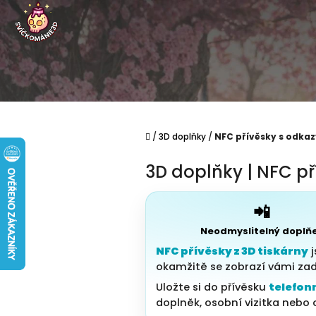
Přejít na obsah
Domů
/
3D doplňky
/
NFC přívěsky s odkaz
3D doplňky | NFC př
📲
Neodmyslitelný doplň
NFC přívěsky z 3D tiskárny
j
okamžitě se zobrazí vámi za
Uložte si do přívěsku
telefonn
doplněk, osobní vizitka nebo o