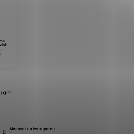
áme
zích
 vámi
e
gram
Sledovat na Instagramu