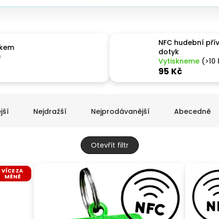
NFC hudební přív
žkem
dotyk
)
Vytiskneme
(>10 
95 Kč
jší
Nejdražší
Nejprodávanější
Abecedně
Otevřít filtr
VÍCE ZA
MÉNĚ