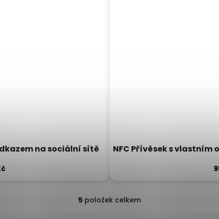
dkazem na sociální sítě
NFC Přívěsek s vlastním
Kč
9
5
položek celkem
Ovládací prvky výpisu