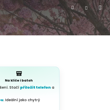
Nák
Hledat
Přihlášení
🎒
Na klíče i batoh
ení. Stačí
přiložit telefon
a
bu
. Ideální jako chytrý