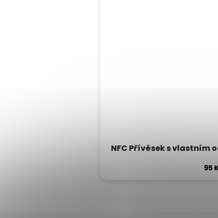
NFC Přívěsek s vlastním o
95 