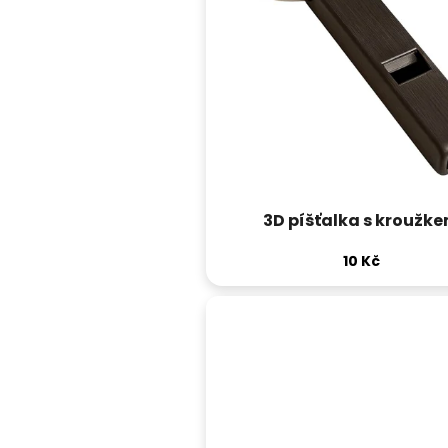
3D píšťalka s kroužk
10 Kč