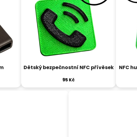
em
Dětský bezpečnostní NFC přívěsek
NFC hu
95 Kč