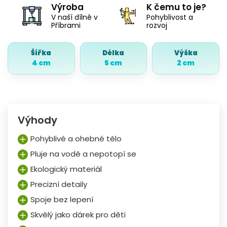
Výroba
K čemu to je?
V naší dílně v
Pohyblivost a
Příbrami
rozvoj
Šířka
Délka
Výška
4 cm
5 cm
2 cm
Výhody
Pohyblivé a ohebné tělo
Pluje na vodě a nepotopí se
Ekologický materiál
Precizní detaily
Spoje bez lepení
Skvělý jako dárek pro děti