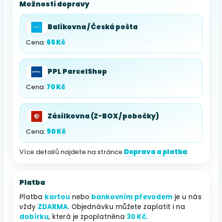
Možnosti dopravy
Balíkovna / Česká pošta
Cena:
65 Kč
PPL ParcelShop
Cena:
70 Kč
Zásilkovna (Z-BOX / pobočky)
Cena:
90 Kč
Více detailů najdete na stránce
Doprava a platba
.
Platba
Platba
kartou
nebo
bankovním převodem
je u nás
vždy
ZDARMA
. Objednávku můžete zaplatit i na
dobírku
, která je zpoplatněna
30 Kč
.