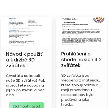
Prohlášení o
Návod k použití
shodě našich 3D
a údržbě 3D
zvířátek
zvířátek
3D zvířátka jsou
Chystáte se koupit
vyrobena z materiálů,
naše 3D zvířátka? Pak
které splňují normy a
si pročtěte návod na
mají provedenou
jejich používání a péči
atestaci, aby byla
o ně.
prodávána jako
hračka
Stáhnout návod