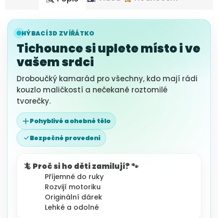
HÝBACÍ 3D ZVÍŘÁTKO
Tichounce si uplete místo i ve
vašem srdci
Droboučký kamarád pro všechny, kdo mají rádi
kouzlo maličkostí a nečekaně roztomilé
tvorečky.
Pohyblivé a ohebné tělo
Bezpečné provedení
🦎 Proč si ho děti zamilují? 🐾
Příjemné do ruky
Rozvijí motoriku
Originální dárek
Lehké a odolné