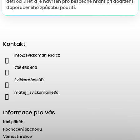
děti od 3 let a je navržen pro bezpečné hraní při dodržení
doporučeného způsobu použití.
Zápatí
Kontakt
info
@
svickomanie3d.cz
736450400
Svíčkománie3D
matej_svickomanie3d
Informace pro vás
Náš příběh
Hodnocení obchodu
Věrnostní akce