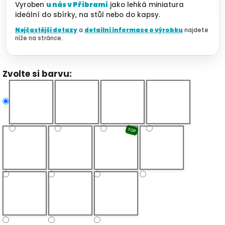
Vyroben
u nás v Příbrami
jako lehká miniatura
ideální do sbírky, na stůl nebo do kapsy.
Nejčastější dotazy
a
detailní informace o výrobku
najdete
níže na stránce.
Zvolte si barvu:
TOP