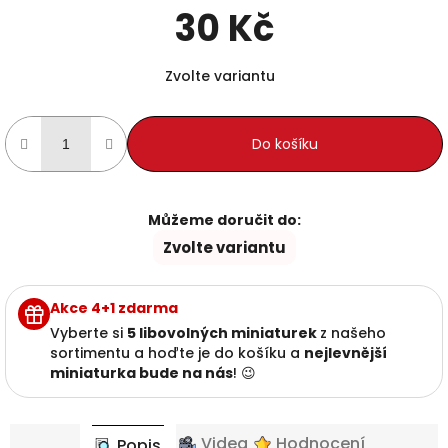
30 Kč
Měrná cena:
Zvolte variantu
Do košíku
Můžeme doručit do:
Zvolte variantu
Akce 4+1 zdarma
Vyberte si
5 libovolných miniaturek
z našeho
sortimentu a hoďte je do košíku a
nejlevnější
miniaturka bude na nás
! 😉
Videa
Hodnocení
Popis