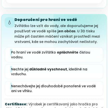
Doporučení pro hraní ve vodě
💧
Zvířátko lze vzít do vody, ale doporučujeme jej
používat ve vodě spíše
jen občas
. U 3D tisku
může při častém máčení vznikat prostředí mezi
vrstvami, kde se mohou zachytávat nečistoty.
Po hraní ve vodě zvířátko
opláchněte
čistou
vodou.
Nechte jej
důkladně vyschnout
, ideálně na
vzduchu.
Nenechávejte jej dlouhodobě ponořené ve vodě
ani ve vlhku.
Certifikace:
Výrobek je certifikovaný jako hračka pro