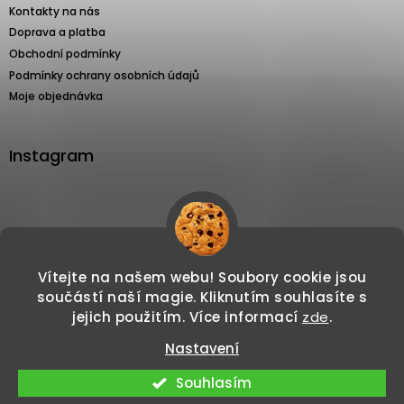
Kontakty na nás
Doprava a platba
Obchodní podmínky
Podmínky ochrany osobních údajů
Moje objednávka
Instagram
Sledovat na Instagramu
Vítejte na našem webu! Soubory cookie jsou
součástí naší magie. Kliknutím souhlasíte s
jejich použitím. Více informací
zde
.
Nastavení
Copyright 2026
Svíčkománie3d.cz
. Všechna
Vytvořil Shoptet
Souhlasím
práva vyhrazena.
Upravit nastavení cookies
Doprava zdarma při nákupu nad 800 Kč. 🎁