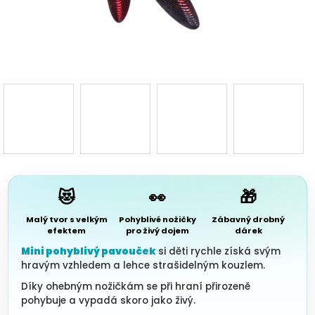
3D d
Náš 
Hodnoc
obchod
Kontakt
nás
😻
👀
🎁
Blog
Malý tvor s velkým
Pohyblivé nožičky
Zábavný drobný
efektem
pro živý dojem
dárek
Mini pohyblivý pavouček
si děti rychle získá svým
Věrnost
hravým vzhledem a lehce strašidelným kouzlem.
Díky ohebným nožičkám se při hraní přirozeně
Přihl
pohybuje a vypadá skoro jako živý.