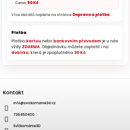
Cena:
90 Kč
Více detailů najdete na stránce
Doprava a platba
.
Platba
Platba
kartou
nebo
bankovním převodem
je u nás
vždy
ZDARMA
. Objednávku můžete zaplatit i na
dobírku
, která je zpoplatněna
30 Kč
.
Zápatí
Kontakt
info
@
svickomanie3d.cz
736450400
Svíčkománie3D