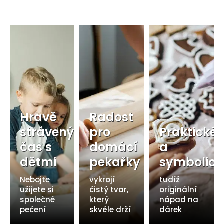
Hravě
Radost
strávený
pro
Praktické
čas s
domácí
a
dětmi
pekařky
symbolick
Nebojte
vykrojí
tudíž
užijete si
čistý tvar,
originální
společné
který
nápad na
pečení
skvěle drží
dárek