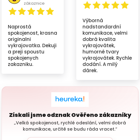
zákaznice
Výborná
Naprostá
nadstandardní
spokojenost, krasna
komunikace, velmi
originalni
dobrá kvalita
vykrajovatka. Dekuji
vykrajovátek,
a preji spoustu
humorné tvary
spokojenych
vykrajovátek. Rychle
zakazniku.
dodání. A milý
dárek.
Získali jsme odznak Ověřeno zákazníky
„Velká spokojenost, rychlé odeslání, velmi dobrá
komunikace, určitě se budu ráda vracet.“