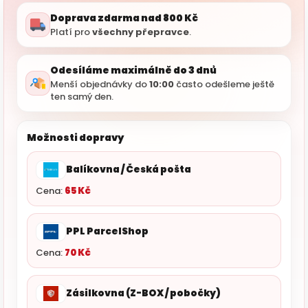
Doprava zdarma nad 800 Kč
Platí pro
všechny přepravce
.
Odesíláme maximálně do 3 dnů
Menší objednávky do
10:00
často odešleme ještě
ten samý den.
Možnosti dopravy
Balíkovna / Česká pošta
Cena:
65 Kč
PPL ParcelShop
Cena:
70 Kč
Zásilkovna (Z-BOX / pobočky)