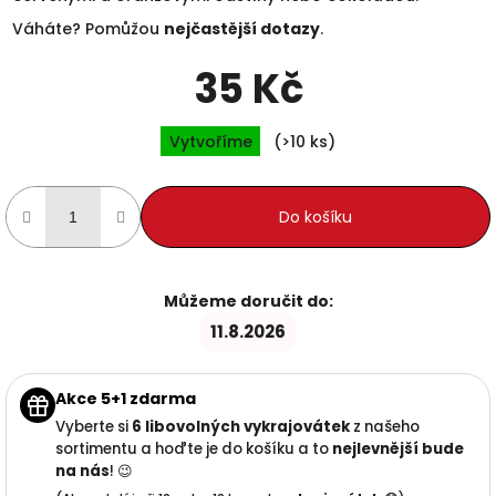
Váháte? Pomůžou
nejčastější dotazy
.
35 Kč
Měrná cena:
Vytvoříme
(>10 ks)
Do košíku
Můžeme doručit do:
11.8.2026
Akce 5+1 zdarma
Vyberte si
6 libovolných vykrajovátek
z našeho
sortimentu a hoďte je do košíku a to
nejlevnější
bude
na nás
! 😉