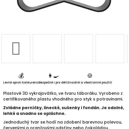
3D d
Náš 
Hodnoc
obchod
Kontakt
💰
👩‍🍳
🍪
nás
Levné oproti konkurenci
Bezpečné i pro děti
Snadné a všestranné použití
Blog
Plastové 3D vykrajovátko, ve tvaru táboráku. Vyrobeno z
certifikovaného plastu vhodného pro styk s potravinami.
Zvládne perníčky, linecké, sušenky i fondán. Je odolné,
Věrnost
lehké a snadno se opláchne.
Jednoduchý tvar se hodí na zdobení barevnou polevou,
červenými a oranžovými odstíny nebo čokoládou.
Přihl