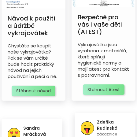
Bezpečně pro
Návod k použití
vás i vaše děti
a údržbě
(ATEST)
vykrajovátek
Vykrajovátka jsou
Chystáte se koupit
vyrobena z materiálů,
naše vykrajovátka?
které splňují
Pak se vám určitě
hygienické normy a
bude hodit praktický
mají atest pro kontakt
návod na jejich
s potravinami.
používání a péči o ně.
Stáhnout Atest
Stáhnout návod
Zdeňka
Sandra
Rudinská
Mráčková
zákaznice