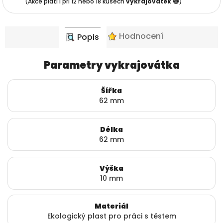
(Akce platí i při 12 nebo 18 kusech
vykrajovátek 😅
)
Hodnocení
Popis
Parametry vykrajovátka
Šířka
62 mm
Délka
62 mm
Výška
10 mm
Materiál
Ekologický plast pro práci s těstem