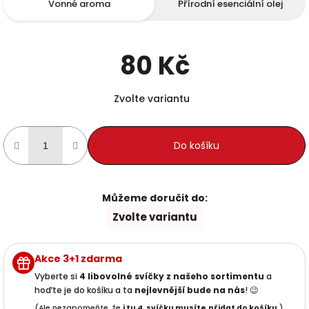
Vonné aroma
Přírodní esenciální olej
80 Kč
Měrná cena:
Zvolte variantu
Do košíku
Můžeme doručit do:
Zvolte variantu
Akce 3+1 zdarma
Vyberte si
4 libovolné svíčky z našeho sortimentu
a
hoďte je do košíku a ta
nejlevnější
bude na nás
! 😉
(Ale nezapomeňte, že
i tu 4. svíčku musíte
přidat do košíku
.)