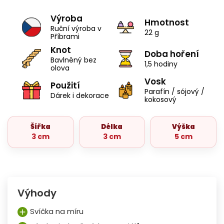
Výroba
Hmotnost
Ruční výroba v
22 g
Příbrami
Knot
Doba hoření
Bavlněný bez
1,5 hodiny
olova
Vosk
Použití
Parafín / sójový /
Dárek i dekorace
kokosový
Šířka
Délka
Výška
3 cm
3 cm
5 cm
Výhody
Svíčka na míru