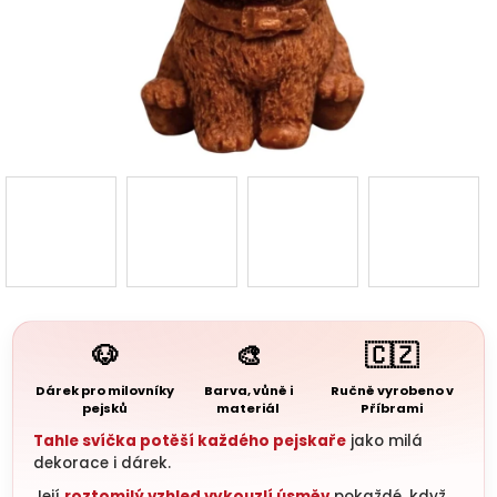
3D d
Náš 
Hodnoc
obchod
Kontakt
nás
Blog
🐶
🎨
🇨🇿
Dárek pro milovníky
Barva, vůně i
Ručně vyrobeno v
pejsků
materiál
Příbrami
Věrnost
Tahle svíčka potěší každého pejskaře
jako milá
dekorace i dárek.
Přihl
Její
roztomilý vzhled vykouzlí úsměv
pokaždé, když