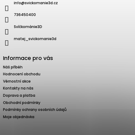
info
@
svickomanie3d.cz
736450400
Svíčkománie3D
matej_svickomanie3d
Informace pro vás
Náš příběh
Hodnocení obchodu
Věrnostní akce
Kontakty na nás
Doprava a platba
Obchodní podmínky
Podmínky ochrany osobních údajů
Moje objednávka