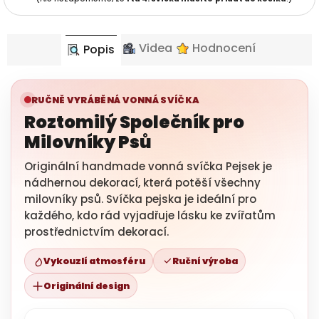
Videa
Hodnocení
Popis
RUČNĚ VYRÁBĚNÁ VONNÁ SVÍČKA
Roztomilý Společník pro
Milovníky Psů
Originální handmade vonná svíčka Pejsek je
nádhernou dekorací, která potěší všechny
milovníky psů. Svíčka pejska je ideální pro
každého, kdo rád vyjadřuje lásku ke zvířatům
prostřednictvím dekorací.
Vykouzlí atmosféru
Ruční výroba
Originální design