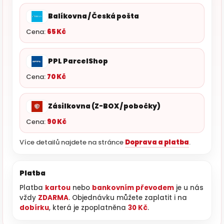
Balíkovna / Česká pošta
Cena:
65 Kč
PPL ParcelShop
Cena:
70 Kč
Zásilkovna (Z-BOX / pobočky)
Cena:
90 Kč
Více detailů najdete na stránce
Doprava a platba
.
Platba
Platba
kartou
nebo
bankovním převodem
je u nás
vždy
ZDARMA
. Objednávku můžete zaplatit i na
dobírku
, která je zpoplatněna
30 Kč
.