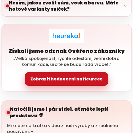
Nevím, jakou zvolit vůni, vosk a barvu. Máte
hotové varianty svíček?
Získali jsme odznak Ověřeno zákazníky
„Velká spokojenost, rychlé odeslání, velmi dobrá
komunikace, určitě se budu ráda vracet.“
Zobrazit hodnocení na Heurece
Natočili jsme i pár videí, ať máte lepší
představu 🎥
Mrkněte na krátká videa z naší výroby a z reálného
používání. ♥️