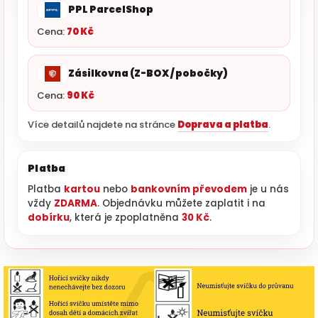
PPL ParcelShop
Cena:
70 Kč
Zásilkovna (Z-BOX / pobočky)
Cena:
90 Kč
Více detailů najdete na stránce
Doprava a platba
.
Platba
Platba
kartou
nebo
bankovním převodem
je u nás
vždy
ZDARMA
. Objednávku můžete zaplatit i na
dobírku
, která je zpoplatněna
30 Kč
.