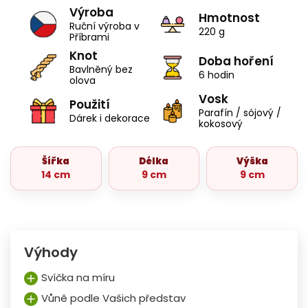
Výroba
Hmotnost
Ruční výroba v
220 g
Příbrami
Knot
Doba hoření
Bavlněný bez
6 hodin
olova
Vosk
Použití
Parafín / sójový /
Dárek i dekorace
kokosový
Šířka
Délka
Výška
14 cm
9 cm
9 cm
Výhody
Svíčka na míru
Vůně podle Vašich představ