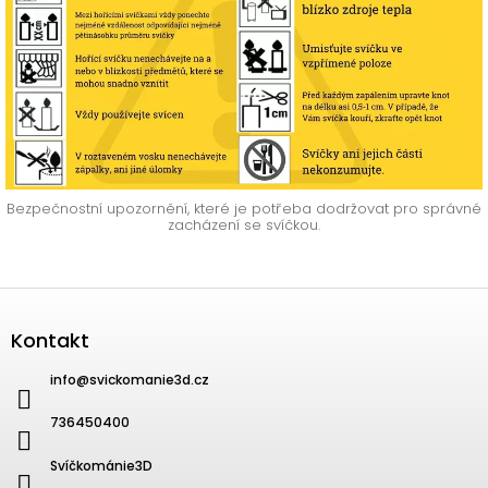
Bezpečnostní upozornění, které je potřeba dodržovat pro správné
zacházení se svíčkou.
Zápatí
Kontakt
info
@
svickomanie3d.cz
736450400
Svíčkománie3D