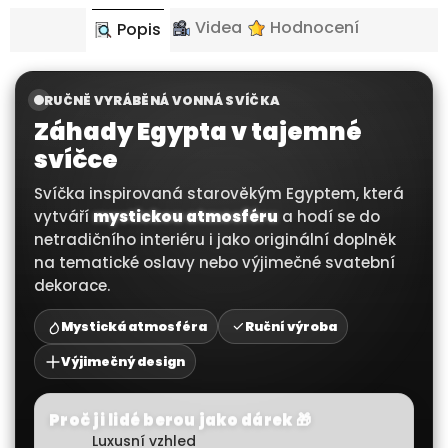
Videa
Hodnocení
Popis
RUČNĚ VYRÁBĚNÁ VONNÁ SVÍČKA
Záhady Egypta v tajemné
svíčce
Svíčka inspirovaná starověkým Egyptem, která
vytváří
mystickou atmosféru
a hodí se do
netradičního interiéru i jako originální doplněk
na tematické oslavy nebo výjimečné svatební
dekorace.
Mystická atmosféra
Ruční výroba
Výjimečný design
Proč ji lidé berou jako dárek 🎁
Luxusní vzhled