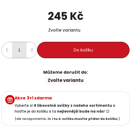
245 Kč
Měrná cena:
Zvolte variantu
Do košíku
Můžeme doručit do:
Zvolte variantu
Akce 3+1 zdarma
Vyberte si
4 libovolné svíčky z našeho sortimentu
a
hoďte je do košíku a ta
nejlevnější
bude na nás
! 😉
(Ale nezapomeňte, že
i tu 4. svíčku musíte
přidat do košíku
.)