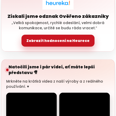
Získali jsme odznak Ověřeno zákazníky
„Velká spokojenost, rychlé odeslání, velmi dobrá
komunikace, určitě se budu ráda vracet.“
Zobrazit hodnocení na Heurece
Natočili jsme i pár videí, ať máte lepší
představu 🎥
Mrkněte na krátká videa z naší výroby a z reálného
používání. ♥️