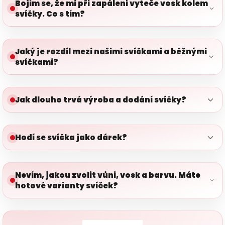
Bojím se, že mi při zapálení vyteče vosk kolem
svíčky. Co s tím?
Jaký je rozdíl mezi našimi svíčkami a běžnými
svíčkami?
Jak dlouho trvá výroba a dodání svíčky?
Hodí se svíčka jako dárek?
Nevím, jakou zvolit vůni, vosk a barvu. Máte
hotové varianty svíček?