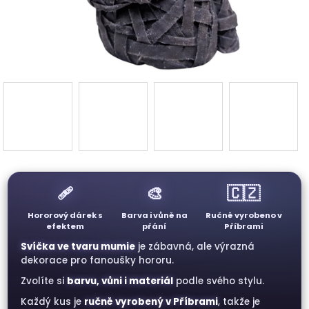
3D d
Náš 
Hodnoc
obchod
Kontakt
nás
🩹
🎨
🇨🇿
Blog
Hororový dárek s
Barva i vůně na
Ručně vyrobeno v
efektem
přání
Příbrami
Svíčka ve tvaru mumie
je zábavná, ale výrazná
Věrnost
dekorace pro fanoušky hororu.
Zvolíte si
barvu, vůni i materiál
podle svého stylu.
Přihl
Každý kus je
ručně vyrobený v Příbrami
, takže je