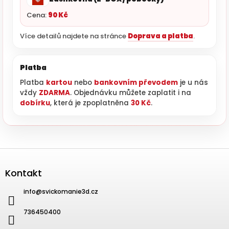
Cena:
90 Kč
Více detailů najdete na stránce
Doprava a platba
.
Platba
Platba
kartou
nebo
bankovním převodem
je u nás
vždy
ZDARMA
. Objednávku můžete zaplatit i na
dobírku
, která je zpoplatněna
30 Kč
.
Zápatí
Kontakt
info
@
svickomanie3d.cz
736450400