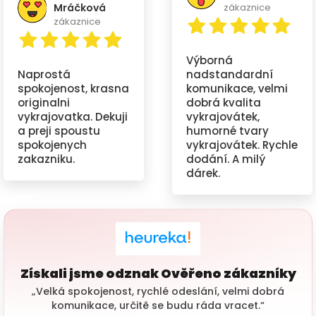
Mráčková
zákaznice
zákaznice
Výborná
Naprostá
nadstandardní
spokojenost, krasna
komunikace, velmi
originalni
dobrá kvalita
vykrajovatka. Dekuji
vykrajovátek,
a preji spoustu
humorné tvary
spokojenych
vykrajovátek. Rychle
zakazniku.
dodání. A milý
dárek.
Získali jsme odznak Ověřeno zákazníky
„Velká spokojenost, rychlé odeslání, velmi dobrá
komunikace, určitě se budu ráda vracet.“