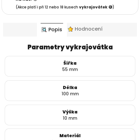
(Akce platí i při 12 nebo 18 kusech
vykrajovátek 😅
)
Hodnocení
Popis
Parametry vykrajovátka
Šířka
55 mm
Délka
100 mm
Výška
10 mm
Materiál