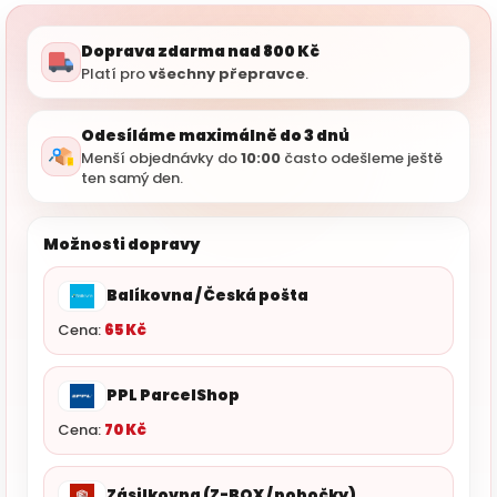
Doprava zdarma nad 800 Kč
Platí pro
všechny přepravce
.
Odesíláme maximálně do 3 dnů
Menší objednávky do
10:00
často odešleme ještě
ten samý den.
Možnosti dopravy
Balíkovna / Česká pošta
Cena:
65 Kč
PPL ParcelShop
Cena:
70 Kč
Zásilkovna (Z-BOX / pobočky)