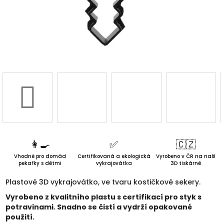
3D d
Náš 
Hodnoc
obchod
Kontakt
nás
👩‍🍳
✅️
🇨🇿
Vhodné pro domácí
Certifikovaná a ekologická
Vyrobeno v ČR na naší
Blog
pekařky s dětmi
vykrajovátka
3D tiskárně
Plastové 3D vykrajovátko, ve tvaru kostičkové sekery.
Věrnost
Vyrobeno z kvalitního plastu s certifikací pro styk s
potravinami. Snadno se čistí a vydrží opakované
použití.
Přihl