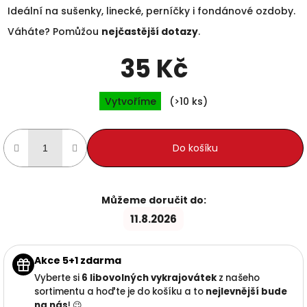
Ideální na sušenky, linecké, perníčky i fondánové ozdoby.
Váháte? Pomůžou
nejčastější dotazy
.
35 Kč
Měrná cena:
Vytvoříme
(>10 ks)
Do košíku
Můžeme doručit do:
11.8.2026
Akce 5+1 zdarma
Vyberte si
6 libovolných vykrajovátek
z našeho
sortimentu a hoďte je do košíku a to
nejlevnější
bude
na nás
! 😉