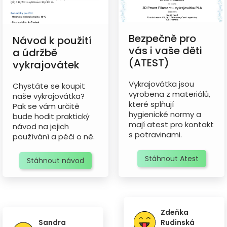
Bezpečně pro
Návod k použití
vás i vaše děti
a údržbě
(ATEST)
vykrajovátek
Vykrajovátka jsou
Chystáte se koupit
vyrobena z materiálů,
naše vykrajovátka?
které splňují
Pak se vám určitě
hygienické normy a
bude hodit praktický
mají atest pro kontakt
návod na jejich
s potravinami.
používání a péči o ně.
Stáhnout Atest
Stáhnout návod
Zdeňka
Sandra
Rudinská