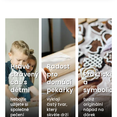
Hravě
Radost
strávený
pro
Praktické
čas s
domácí
a
dětmi
pekařky
symbolick
Nebojte
vykrojí
tudíž
užijete si
čistý tvar,
originální
společné
který
nápad na
pečení
skvěle drží
dárek