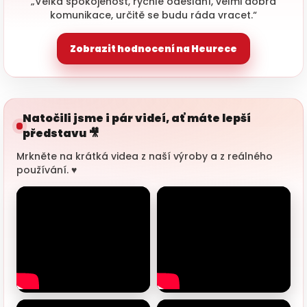
„Velká spokojenost, rychlé odeslání, velmi dobrá
komunikace, určitě se budu ráda vracet.“
Zobrazit hodnocení na Heurece
Natočili jsme i pár videí, ať máte lepší
představu 🎥
Mrkněte na krátká videa z naší výroby a z reálného
používání. ♥️