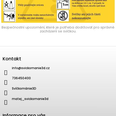
Bezpečnostní upozornění, které je potřeba dodržovat pro správné
zacházení se svíčkou.
Zápatí
Kontakt
info
@
svickomanie3d.cz
736450400
Svíčkománie3D
matej_svickomanie3d
Informace pro vás