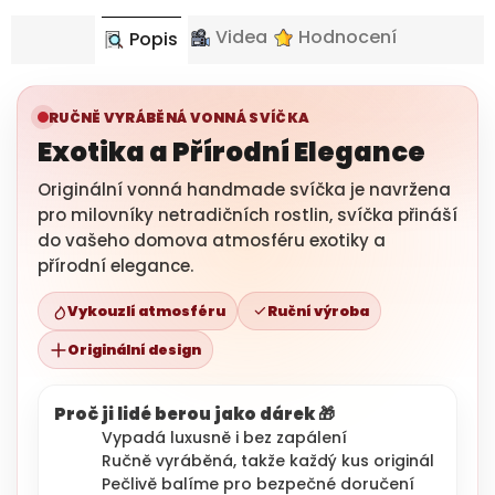
Videa
Hodnocení
Popis
RUČNĚ VYRÁBĚNÁ VONNÁ SVÍČKA
Exotika a Přírodní Elegance
Originální vonná handmade svíčka je navržena
pro milovníky netradičních rostlin, svíčka přináší
do vašeho domova atmosféru exotiky a
přírodní elegance.
Vykouzlí atmosféru
Ruční výroba
Originální design
Proč ji lidé berou jako dárek 🎁
Vypadá luxusně i bez zapálení
Ručně vyráběná, takže každý kus originál
Pečlivě balíme pro bezpečné doručení