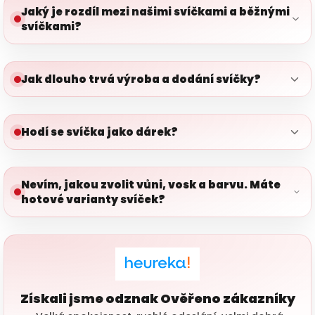
Jaký je rozdíl mezi našimi svíčkami a běžnými
svíčkami?
Jak dlouho trvá výroba a dodání svíčky?
Hodí se svíčka jako dárek?
Nevím, jakou zvolit vůni, vosk a barvu. Máte
hotové varianty svíček?
Získali jsme odznak Ověřeno zákazníky