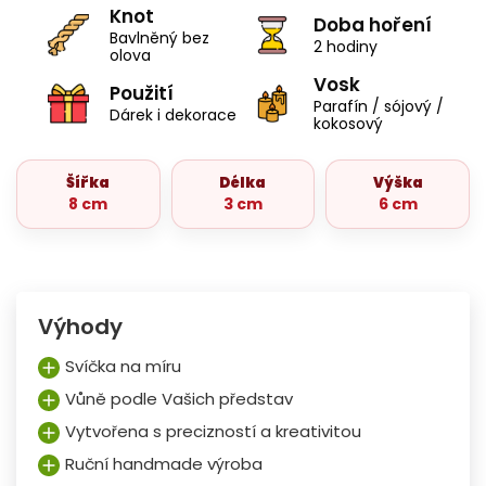
Knot
Doba hoření
Bavlněný bez
2 hodiny
olova
Vosk
Použití
Parafín / sójový /
Dárek i dekorace
kokosový
Šířka
Délka
Výška
8 cm
3 cm
6 cm
Výhody
Svíčka na míru
Vůně podle Vašich představ
Vytvořena s precizností a kreativitou
Ruční handmade výroba