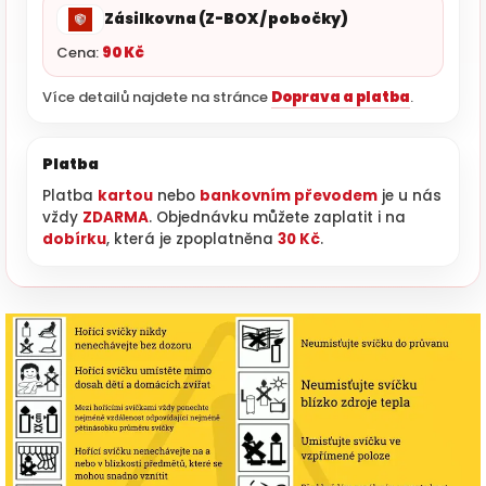
Zásilkovna (Z-BOX / pobočky)
Cena:
90 Kč
Více detailů najdete na stránce
Doprava a platba
.
Platba
Platba
kartou
nebo
bankovním převodem
je u nás
vždy
ZDARMA
. Objednávku můžete zaplatit i na
dobírku
, která je zpoplatněna
30 Kč
.