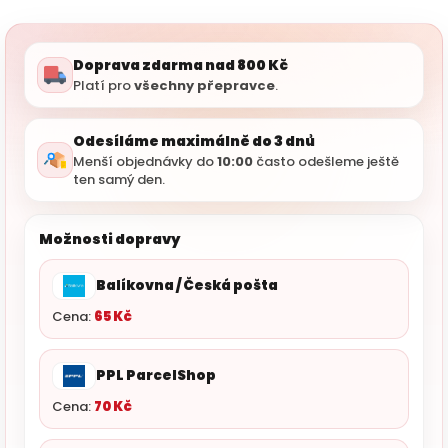
Doprava zdarma nad 800 Kč
Platí pro
všechny přepravce
.
Odesíláme maximálně do 3 dnů
Menší objednávky do
10:00
často odešleme ještě
ten samý den.
Možnosti dopravy
Balíkovna / Česká pošta
Cena:
65 Kč
PPL ParcelShop
Cena:
70 Kč