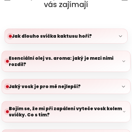
vás zajímají
Jak dlouho svíčka kaktusu hoří?
Esenciální olej vs. aroma: jaký je mezi nimi
rozdíl?
Jaký vosk je pro mě nejlepší?
Bojím se, že mi při zapálení vyteče vosk kolem
svíčky. Co s tím?