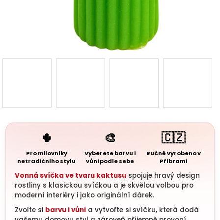
3D d
Náš 
Hodnoc
obchod
Kontakt
nás
🌵
🎨
🇨🇿
Blog
Pro milovníky
Vyberete barvu i
Ručně vyrobeno v
netradičního stylu
vůni podle sebe
Příbrami
Vonná svíčka ve tvaru kaktusu
spojuje hravý design
Věrnost
rostliny s klasickou svíčkou a je skvělou volbou pro
moderní interiéry i jako originální dárek.
Přihl
Zvolte si
barvu i vůni
a vytvořte si svíčku, která dodá
vašemu domovu styl a zároveň příjemně provoní