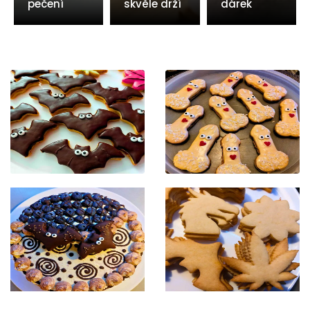
pečení
skvěle drží
dárek