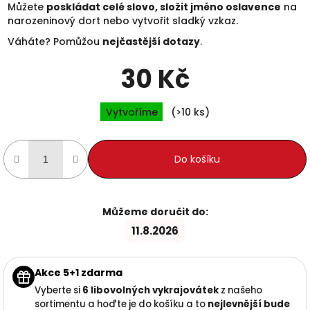
Můžete
poskládat celé slovo, složit jméno oslavence
na
narozeninový dort nebo vytvořit sladký vzkaz.
Váháte? Pomůžou
nejčastější dotazy
.
30 Kč
Měrná cena:
Vytvoříme
(>10 ks)
Do košíku
Můžeme doručit do:
11.8.2026
Akce 5+1 zdarma
Vyberte si
6 libovolných vykrajovátek
z našeho
sortimentu a hoďte je do košíku a to
nejlevnější
bude