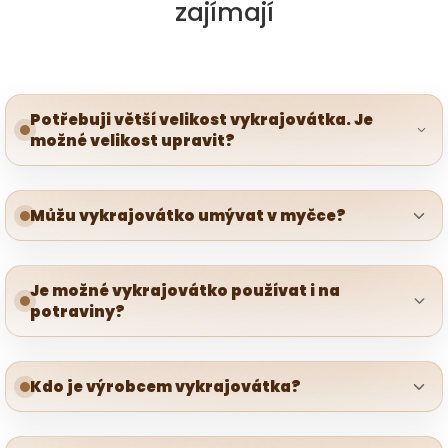
zajímají
Potřebuji větší velikost vykrajovátka. Je
možné velikost upravit?
Můžu vykrajovátko umývat v myčce?
Je možné vykrajovátko používat i na
potraviny?
Kdo je výrobcem vykrajovátka?