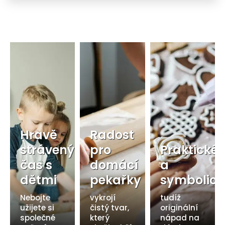
Hravě
Radost
strávený
pro
Praktické
čas s
domácí
a
dětmi
pekařky
symbolick
Nebojte
vykrojí
tudíž
užijete si
čistý tvar,
originální
společné
který
nápad na