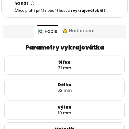
na nás
! 😉
(Akce platí i při 12 nebo 18 kusech
vykrajovátek 😅
)
Hodnocení
Popis
Parametry vykrajovátka
Šířka
31 mm
Délka
62 mm
Výška
10 mm