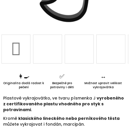
3D d
Náš 
Hodnoc
obchod
Kontakt
👩‍🍳
✅️
↔️
nás
Originalita dodá radost k
Bezpečné pro
Možnost upravit velikost
pečení
potraviny i děti
vykrajovátka
Blog
Plastové vykrajovátko, ve tvaru písmenka J
vyrobeného
z certifikovaného plastu vhodného pro styk s
potravinami
.
Věrnost
Kromě
klasického lineckého nebo perníkového těsta
můžete vykrajovat i fondán, marcipán.
Přihl