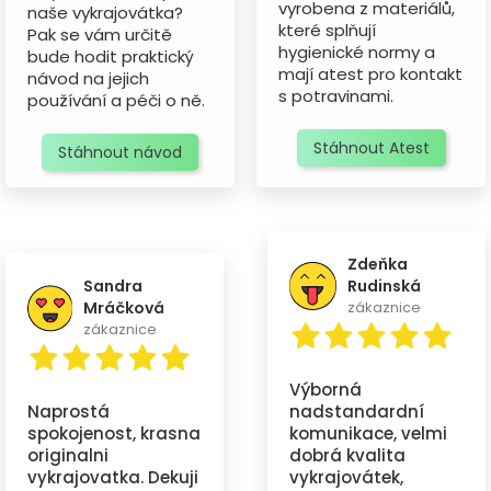
vyrobena z materiálů,
naše vykrajovátka?
které splňují
Pak se vám určitě
hygienické normy a
bude hodit praktický
mají atest pro kontakt
návod na jejich
s potravinami.
používání a péči o ně.
Stáhnout Atest
Stáhnout návod
Zdeňka
Sandra
Rudinská
Mráčková
zákaznice
zákaznice
Výborná
Naprostá
nadstandardní
spokojenost, krasna
komunikace, velmi
originalni
dobrá kvalita
vykrajovatka. Dekuji
vykrajovátek,