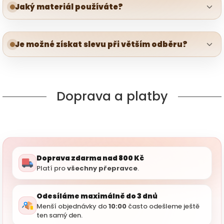
Jaký materiál používáte?
Je možné získat slevu při větším odběru?
Doprava a platby
Doprava zdarma nad 800 Kč
Platí pro
všechny přepravce
.
Odesíláme maximálně do 3 dnů
Menší objednávky do
10:00
často odešleme ještě
ten samý den.