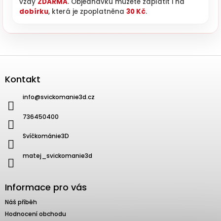
vždy
ZDARMA
. Objednávku můžete zaplatit i na
dobírku
, která je zpoplatněna
30 Kč
.
Zápatí
Kontakt
info
@
svickomanie3d.cz
736450400
Svíčkománie3D
matej_svickomanie3d
Informace pro vás
Náš příběh
Hodnocení obchodu