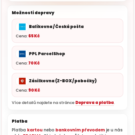
Možnosti dopravy
Balíkovna / Česká pošta
Cena:
65 Kč
PPL ParcelShop
Cena:
70 Kč
Zásilkovna (Z-BOX / pobočky)
Cena:
90 Kč
Více detailů najdete na stránce
Doprava a platba
.
Platba
Platba
kartou
nebo
bankovním převodem
je u nás