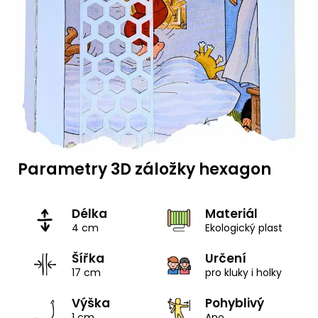
Parametry 3D záložky hexagon
Délka
Materiál
4 cm
Ekologický plast
Šířka
Určení
17 cm
pro kluky i holky
Výška
Pohyblivý
1 cm
Ano