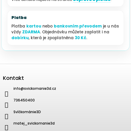
Platba
Platba
kartou
nebo
bankovním převodem
je u nás
vždy
ZDARMA
. Objednávku můžete zaplatit i na
dobírku
, která je zpoplatněna
30 Kč
.
Zápatí
Kontakt
info
@
svickomanie3d.cz
736450400
Svíčkománie3D
matej_svickomanie3d