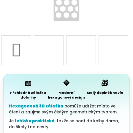
3D d
Náš 
Hodnoc
obchod
Kontakt
nás
📖
🔷
🎁
Blog
Přehledná záložka
Moderní
Malý doplněk navíc
do knihy
hexagonový design
Hexagonová 3D záložka
pomůže udržet místo ve
Věrnost
čtení a zaujme svým čistým geometrickým tvarem.
Je
lehká a praktická
, takže se hodí do knihy doma,
Přihl
do školy i na cesty.