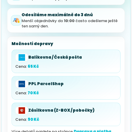
Odesíláme maximálně do 3 dnů
Menší objednávky do
10:00
často odešleme ještě
ten samý den.
Možnosti dopravy
Balíkovna / Česká pošta
Cena:
65 Kč
PPL ParcelShop
Cena:
70 Kč
Zásilkovna (Z-BOX / pobočky)
Cena:
90 Kč
Více detailů najdete na stránce
Doprava a platba
.