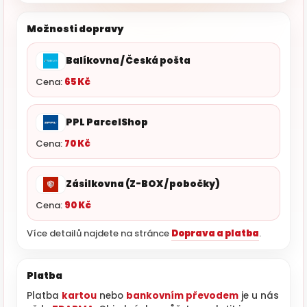
Možnosti dopravy
Balíkovna / Česká pošta
Cena:
65 Kč
PPL ParcelShop
Cena:
70 Kč
Zásilkovna (Z-BOX / pobočky)
Cena:
90 Kč
Více detailů najdete na stránce
Doprava a platba
.
Platba
Platba
kartou
nebo
bankovním převodem
je u nás