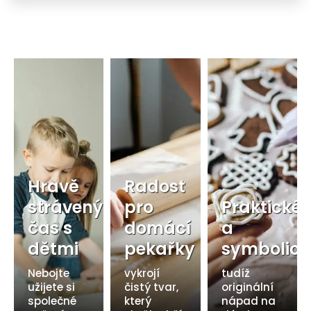
Hravě
Radost
strávený
pro
Praktické
čas s
domácí
a
dětmi
pekařky
symbolick
Nebojte
vykrojí
tudíž
užijete si
čistý tvar,
originální
společné
který
nápad na