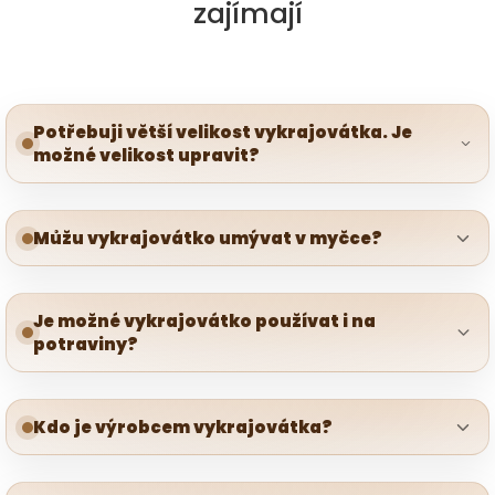
zajímají
Potřebuji větší velikost vykrajovátka. Je
možné velikost upravit?
Můžu vykrajovátko umývat v myčce?
Je možné vykrajovátko používat i na
potraviny?
Kdo je výrobcem vykrajovátka?