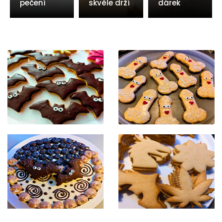
pečení
skvěle drží
dárek