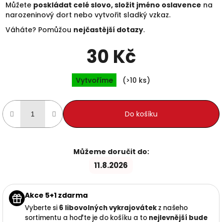
Můžete
poskládat celé slovo, složit jméno oslavence
na
narozeninový dort nebo vytvořit sladký vzkaz.
Váháte? Pomůžou
nejčastější dotazy
.
30 Kč
Měrná cena:
Vytvoříme
(>10 ks)
Do košíku
Můžeme doručit do:
11.8.2026
Akce 5+1 zdarma
Vyberte si
6 libovolných vykrajovátek
z našeho
sortimentu a hoďte je do košíku a to
nejlevnější
bude