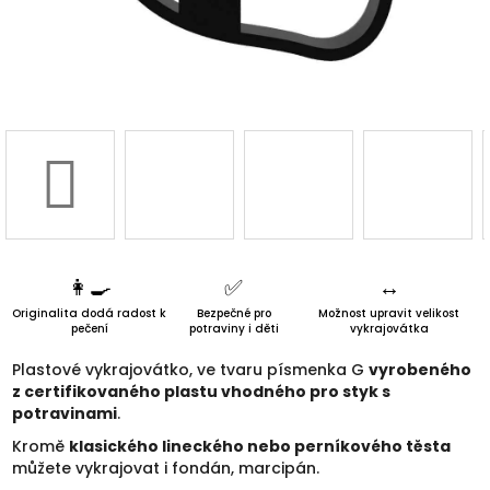
3D d
Náš 
Hodnoc
obchod
Kontakt
👩‍🍳
✅️
↔️
nás
Originalita dodá radost k
Bezpečné pro
Možnost upravit velikost
pečení
potraviny i děti
vykrajovátka
Blog
Plastové vykrajovátko, ve tvaru písmenka G
vyrobeného
z certifikovaného plastu vhodného pro styk s
potravinami
.
Věrnost
Kromě
klasického lineckého nebo perníkového těsta
můžete vykrajovat i fondán, marcipán.
Přihl