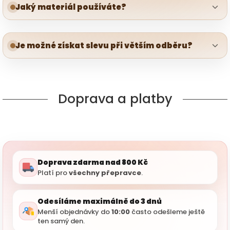
Jaký materiál používáte?
Je možné získat slevu při větším odběru?
Doprava a platby
Doprava zdarma nad 800 Kč
Platí pro
všechny přepravce
.
Odesíláme maximálně do 3 dnů
Menší objednávky do
10:00
často odešleme ještě
ten samý den.