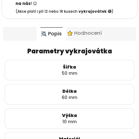
na nás
! 😉
(Akce platí i při 12 nebo 18 kusech
vykrajovátek 😅
)
Hodnocení
Popis
Parametry vykrajovátka
Šířka
50 mm
Délka
60 mm
Výška
10 mm