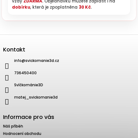
vždy
ZDARMA
. Objednávku můžete zaplatit i na
dobírku
, která je zpoplatněna
30 Kč
.
Zápatí
Kontakt
info
@
svickomanie3d.cz
736450400
Svíčkománie3D
matej_svickomanie3d
Informace pro vás
Náš příběh
Hodnocení obchodu