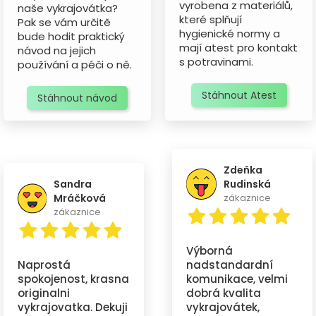
vyrobena z materiálů,
naše vykrajovátka?
které splňují
Pak se vám určitě
hygienické normy a
bude hodit praktický
mají atest pro kontakt
návod na jejich
s potravinami.
používání a péči o ně.
Stáhnout Atest
Stáhnout návod
Zdeňka
Sandra
Rudinská
Mráčková
zákaznice
zákaznice
Výborná
Naprostá
nadstandardní
spokojenost, krasna
komunikace, velmi
originalni
dobrá kvalita
vykrajovatka. Dekuji
vykrajovátek,