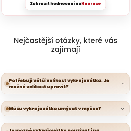
Zobrazit hodnocení na
Heurece
Nejčastější otázky, které vás
zajímají
Potřebuji větší velikost vykrajovátka. Je
možné velikost upravit?
Můžu vykrajovátko umývat v myčce?
Je možné vykrajovátko používat i na