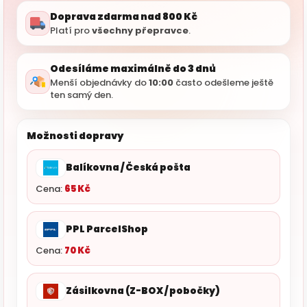
Doprava zdarma nad 800 Kč
Platí pro
všechny přepravce
.
Odesíláme maximálně do 3 dnů
Menší objednávky do
10:00
často odešleme ještě
ten samý den.
Možnosti dopravy
Balíkovna / Česká pošta
Cena:
65 Kč
PPL ParcelShop
Cena:
70 Kč
Zásilkovna (Z-BOX / pobočky)