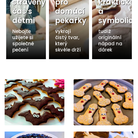
strávený
pro
Praktické
čas s
domácí
a
dětmi
pekařky
symbolick
Nebojte
vykrojí
tudíž
užijete si
čistý tvar,
originální
společné
který
nápad na
pečení
skvěle drží
dárek