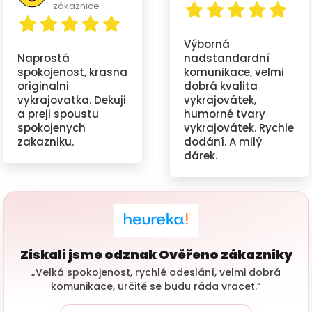
zákaznice
Výborná
Naprostá
nadstandardní
spokojenost, krasna
komunikace, velmi
originalni
dobrá kvalita
vykrajovatka. Dekuji
vykrajovátek,
a preji spoustu
humorné tvary
spokojenych
vykrajovátek. Rychle
zakazniku.
dodání. A milý
dárek.
Získali jsme odznak Ověřeno zákazníky
„Velká spokojenost, rychlé odeslání, velmi dobrá
komunikace, určitě se budu ráda vracet.“