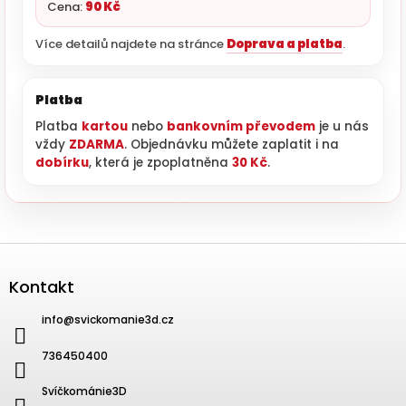
Cena:
90 Kč
Více detailů najdete na stránce
Doprava a platba
.
Platba
Platba
kartou
nebo
bankovním převodem
je u nás
vždy
ZDARMA
. Objednávku můžete zaplatit i na
dobírku
, která je zpoplatněna
30 Kč
.
Zápatí
Kontakt
info
@
svickomanie3d.cz
736450400
Svíčkománie3D