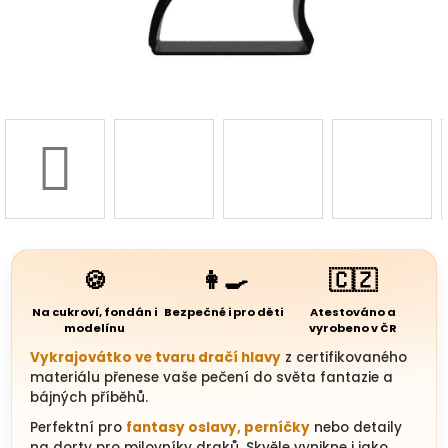
3D d
Náš 
Hodnoc
obchod
Kontakt
🍪
👩‍🍳
🇨🇿
nás
Na cukroví, fondán i
Bezpečné i pro děti
Atestováno a
Blog
modelínu
vyrobeno v ČR
Vykrajovátko ve tvaru dračí hlavy
z certifikovaného
materiálu přenese vaše pečení do světa fantazie a
Věrnost
bájných příběhů.
Perfektní pro
fantasy oslavy, perníčky
nebo detaily
Přihl
na dorty pro milovníky draků. Skvěle vynikne i jako