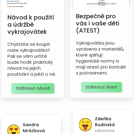
Bezpečně pro
Návod k použití
vás i vaše děti
a údržbě
(ATEST)
vykrajovátek
Vykrajovátka jsou
Chystáte se koupit
vyrobena z materiálů,
naše vykrajovátka?
které splňují
Pak se vám určitě
hygienické normy a
bude hodit praktický
mají atest pro kontakt
návod na jejich
s potravinami.
používání a péči o ně.
Stáhnout Atest
Stáhnout návod
Zdeňka
Sandra
Rudinská
Mráčková
zákaznice