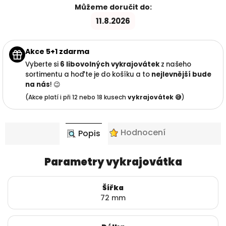
Můžeme doručit do:
11.8.2026
Akce 5+1 zdarma
Vyberte si
6 libovolných vykrajovátek
z našeho
sortimentu a hoďte je do košíku a to
nejlevnější
bude
na nás
! 😉
(Akce platí i při 12 nebo 18 kusech
vykrajovátek 😅
)
Hodnocení
Popis
Parametry vykrajovátka
Šířka
72 mm