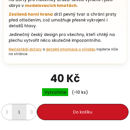
obrys v
modelovacích hmotách
.
Zesílená horní hrana
drží pevný tvar a chrání prsty
před otlačením, což umožňuje přesné vykrojení i
detailů hlavy.
Jedinečný český design pro všechny, kteří chtějí na
plechu vytvořit něco skutečně impozantního.
Nejčastější dotazy
a
detailní informace o výrobku
najdete níže
na stránce.
40 Kč
Měrná cena:
Vytvoříme
(>10 ks)
Do košíku