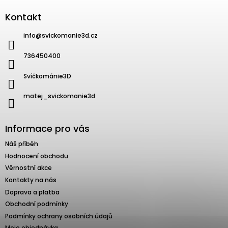
Kontakt
info
@
svickomanie3d.cz
736450400
Svíčkománie3D
matej_svickomanie3d
Informace pro vás
Náš příběh
Hodnocení obchodu
Věrnostní akce
Kontakty na nás
Doprava a platba
Obchodní podmínky
Podmínky ochrany osobních údajů
Moje objednávka