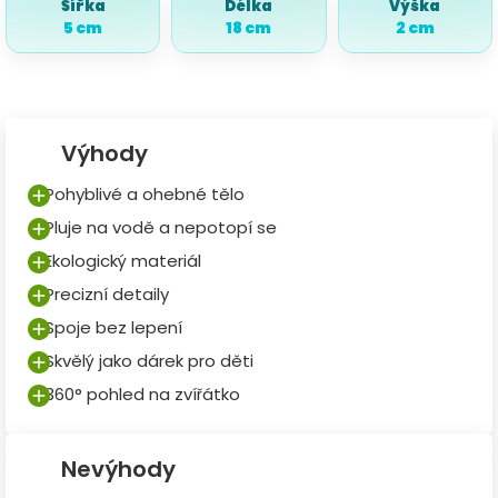
Šířka
Délka
Výška
5 cm
18 cm
2 cm
Výhody
Pohyblivé a ohebné tělo
Pluje na vodě a nepotopí se
Ekologický materiál
Precizní detaily
Spoje bez lepení
Skvělý jako dárek pro děti
360° pohled na zvířátko
Nevýhody