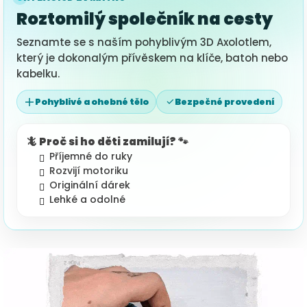
Roztomilý společník na cesty
Seznamte se s naším pohyblivým 3D Axolotlem,
který je dokonalým přívěskem na klíče, batoh nebo
kabelku.
Pohyblivé a ohebné tělo
Bezpečné provedení
🦎 Proč si ho děti zamilují? 🐾
Příjemné do ruky
Rozvijí motoriku
Originální dárek
Lehké a odolné