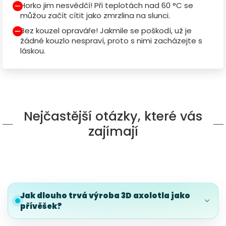
Horko jim nesvědčí! Při teplotách nad 60 °C se
můžou začít cítit jako zmrzlina na slunci.
Bez kouzel opraváře! Jakmile se poškodí, už je
žádné kouzlo nespraví, proto s nimi zacházejte s
láskou.
Nejčastější otázky, které vás
zajímají
Jak dlouho trvá výroba 3D axolotla jako
přívěšek?