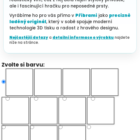
ale i fascinující hračku pro neposedné prsty.
Vyrábíme ho pro vás přímo v
Příbrami
jako
precizně
laděný originál
, který v sobě spojuje moderní
technologie 3D tisku a radost z hravého designu.
Nejčastější dotazy
a
detailní informace o výrobku
najdete
níže na stránce.
Zvolte si barvu: