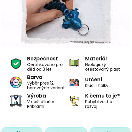
Bezpečnost
Materiál
Certifikováno pro
Ekologický
děti od 3 let
otestovaný plast
Barva
Určení
Výběr přes 12
Kluci i holky
barevných variant
Výroba
K čemu to je?
V naší dílně v
Pohyblivost a
Příbrami
rozvoj