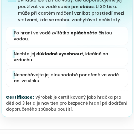
Zvířátko lze vzít do vody, ale doporučujeme jej
používat ve vodě spíše
jen občas
. U 3D tisku
může při častém máčení vznikat prostředí mezi
vrstvami, kde se mohou zachytávat nečistoty.
Po hraní ve vodě zvířátko
opláchněte
čistou
vodou.
Nechte jej
důkladně vyschnout
, ideálně na
vzduchu.
Nenechávejte jej dlouhodobě ponořené ve vodě
ani ve vlhku.
Certifikace:
Výrobek je certifikovaný jako hračka pro
děti od 3 let a je navržen pro bezpečné hraní při dodržení
doporučeného způsobu použití.
Zápatí