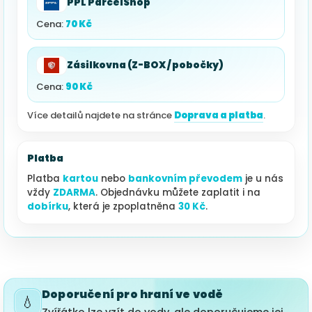
PPL ParcelShop
Cena:
70 Kč
Zásilkovna (Z-BOX / pobočky)
Cena:
90 Kč
Více detailů najdete na stránce
Doprava a platba
.
Platba
Platba
kartou
nebo
bankovním převodem
je u nás
vždy
ZDARMA
. Objednávku můžete zaplatit i na
dobírku
, která je zpoplatněna
30 Kč
.
Doporučení pro hraní ve vodě
💧