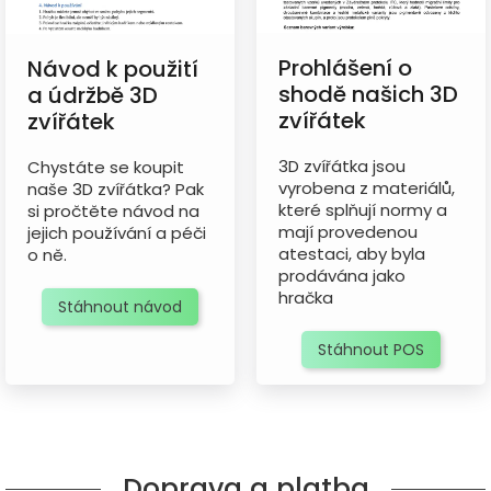
Prohlášení o
Návod k použití
shodě našich 3D
a údržbě 3D
zvířátek
zvířátek
3D zvířátka jsou
Chystáte se koupit
vyrobena z materiálů,
naše 3D zvířátka? Pak
které splňují normy a
si pročtěte návod na
mají provedenou
jejich používání a péči
atestaci, aby byla
o ně.
prodávána jako
hračka
Stáhnout návod
Stáhnout POS
Doprava a platba