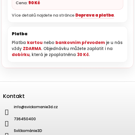
Cena:
90 Kč
Více detailů najdete na stránce
Doprava a platba
.
Platba
Platba
kartou
nebo
bankovním převodem
je u nás
vždy
ZDARMA
. Objednávku můžete zaplatit i na
dobírku
, která je zpoplatněna
30 Kč
.
Zápatí
Kontakt
info
@
svickomanie3d.cz
736450400
Svíčkománie3D