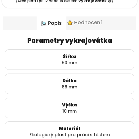
(Akce platí i při 12 nebo 18 kusech
vykrajovátek 😅
)
Hodnocení
Popis
Parametry vykrajovátka
Šířka
50 mm
Délka
68 mm
Výška
10 mm
Materiál
Ekologický plast pro práci s těstem