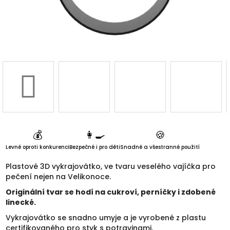
3D d
Náš 
Hodnoc
obchod
Kontakt
💰
👩‍🍳
🍪
nás
Levné oproti konkurenci
Bezpečné i pro děti
Snadné a všestranné použití
Blog
Plastové 3D vykrajovátko, ve tvaru veselého vajíčka pro
pečení nejen na Velikonoce.
Originální tvar se hodí na cukroví, perníčky i zdobené
Věrnost
linecké.
Vykrajovátko se snadno umyje a je vyrobené z plastu
certifikovaného pro styk s potravinami.
Přihl