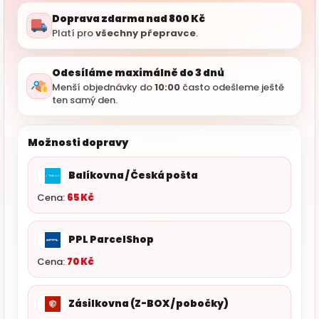
Doprava zdarma nad 800 Kč
Platí pro
všechny přepravce
.
Odesíláme maximálně do 3 dnů
Menší objednávky do
10:00
často odešleme ještě
ten samý den.
Možnosti dopravy
Balíkovna / Česká pošta
Cena:
65 Kč
PPL ParcelShop
Cena:
70 Kč
Zásilkovna (Z-BOX / pobočky)