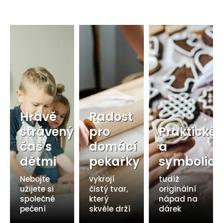
Hravě
Radost
strávený
pro
Praktické
čas s
domácí
a
dětmi
pekařky
symbolick
Nebojte
vykrojí
tudíž
užijete si
čistý tvar,
originální
společné
který
nápad na
pečení
skvěle drží
dárek