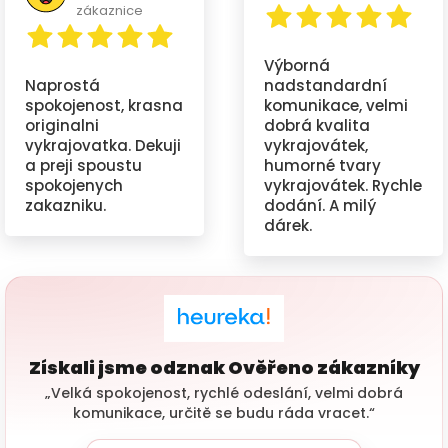
zákaznice
Výborná
Naprostá
nadstandardní
spokojenost, krasna
komunikace, velmi
originalni
dobrá kvalita
vykrajovatka. Dekuji
vykrajovátek,
a preji spoustu
humorné tvary
spokojenych
vykrajovátek. Rychle
zakazniku.
dodání. A milý
dárek.
Získali jsme odznak Ověřeno zákazníky
„Velká spokojenost, rychlé odeslání, velmi dobrá
komunikace, určitě se budu ráda vracet.“