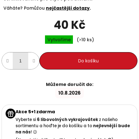
Váháte? Pomůžou
nejčastější dotazy
.
40 Kč
Měrná cena:
Vytvoříme
(>10 ks)
Do košíku
Můžeme doručit do:
10.8.2026
Akce 5+1 zdarma
Vyberte si
6 libovolných vykrajovátek
z našeho
sortimentu a hoďte je do košíku a to
nejlevnější
bude
na nás
! 😉