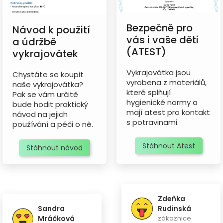
Bezpečně pro
Návod k použití
vás i vaše děti
a údržbě
(ATEST)
vykrajovátek
Vykrajovátka jsou
Chystáte se koupit
vyrobena z materiálů,
naše vykrajovátka?
které splňují
Pak se vám určitě
hygienické normy a
bude hodit praktický
mají atest pro kontakt
návod na jejich
s potravinami.
používání a péči o ně.
Stáhnout Atest
Stáhnout návod
Zdeňka
Sandra
Rudinská
Mráčková
zákaznice