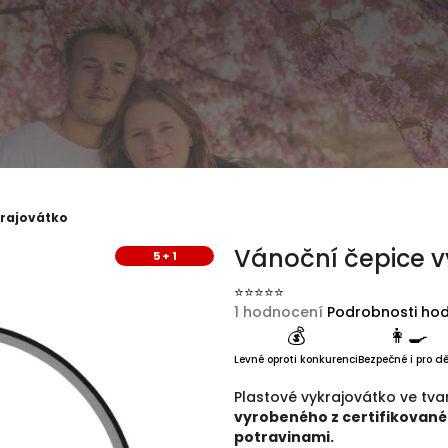
krajovátko
Vánoční čepice v
5 + 1
Průměrné hodnocení produktu 
1 hodnocení
Podrobnosti ho
💰
👩‍🍳
Levné oproti konkurenci
Bezpečné i pro dě
Plastové vykrajovátko ve tva
vyrobeného z certifikované
potravinami.