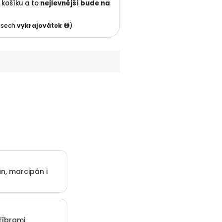
 košíku a to
nejlevnější
bude na
kusech
vykrajovátek 😅
)
n, marcipán i
říbrami