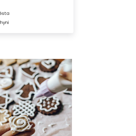
těsta
hyni