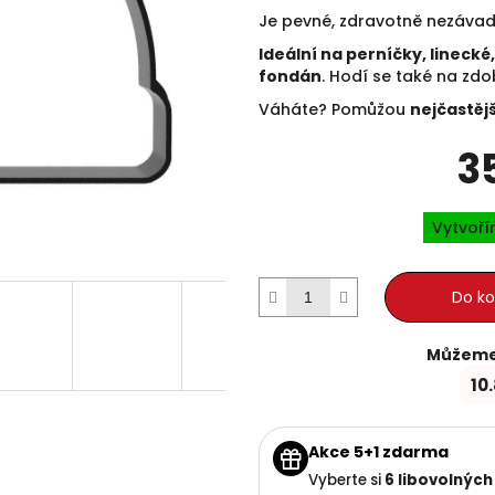
Je pevné, zdravotně nezávad
Ideální na perníčky, lineck
fondán
. Hodí se také na zdo
Váháte? Pomůžou
nejčastěj
3
Vytvoř
Do ko
Můžeme 
10
Akce 5+1 zdarma
Vyberte si
6 libovolných