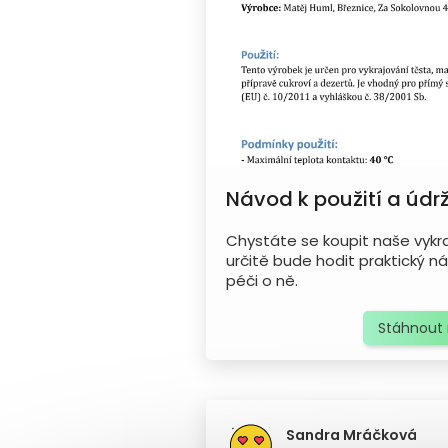
Návod k použití a údr
Chystáte se koupit naše vykr
určitě bude hodit praktický ná
péči o ně.
Stáhnout
Sandra Mráčková