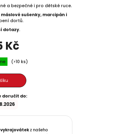
né a bezpečné i pro dětské ruce.
é, máslové sušenky, marcipán i
bení dortů.
ší dotazy
.
5 Kč
Měrná cena:
íme
(>10 ks)
šíku
doručit do:
.8.2026
 vykrajovátek
z našeho