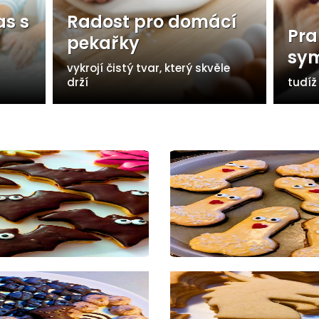
as s
Radost pro domácí
Pra
pekařky
sym
vykrojí čistý tvar, který skvěle
drží
tudíž