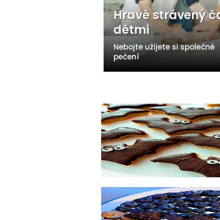
Hravě strávený č
dětmi
Nebojte užijete si společné
pečení