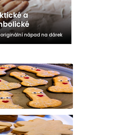
ktické a
bolické
 originální nápad na dárek