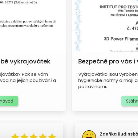
žbě vykrajovátek
Bezpečně pro vás i
ajovátka? Pak se vám
Vykrajovátka jsou vyrobena
vod na jejich používání a
hygienické normy a mají a
potravinami.
 návod
Stáhn
Zdeňka Rudinsk