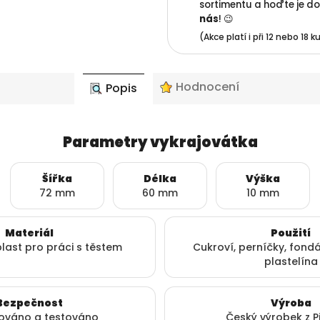
sortimentu a hoďte je do
nás
! 😉
(Akce platí i při 12 nebo 18 
Hodnocení
Popis
Parametry vykrajovátka
Šířka
Délka
Výška
72 mm
60 mm
10 mm
Materiál
Použití
plast pro práci s těstem
Cukroví, perníčky, fondá
plastelína
Bezpečnost
Výroba
kováno a testováno
Český výrobek z P