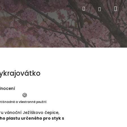
Nák
Hledat
Přihlášení
ykrajovátko
je 5,0 z 5 hvězdiček.
dnocení
🍪
ti
Snadné a všestranné použití
ru vánoční Ježíškovo čepice,
ho plastu určeného pro styk s