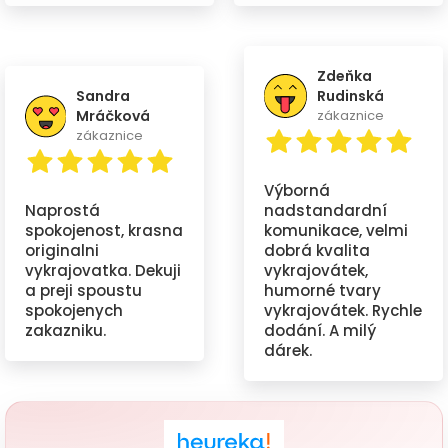
Zdeňka
Sandra
Rudinská
Mráčková
zákaznice
zákaznice
Výborná
Naprostá
nadstandardní
spokojenost, krasna
komunikace, velmi
originalni
dobrá kvalita
vykrajovatka. Dekuji
vykrajovátek,
a preji spoustu
humorné tvary
spokojenych
vykrajovátek. Rychle
zakazniku.
dodání. A milý
dárek.