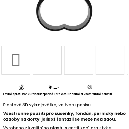
3D d
Náš 
Hodnoc
obchod
Kontakt
nás
💰
👩‍🍳
🍪
Blog
Levné oproti konkurenci
Bezpečné i pro děti
Snadné a všestranné použití
Plastové 3D vykrajovátko, ve tvaru penisu.
Věrnost
Všestranné použití pro sušenky, fondán, perníčky nebo
ozdoby na dorty, jelikož fantazii se meze nekladou.
Vyrobeno z kvalitního plastu s certifikací pro styk s
Přihl