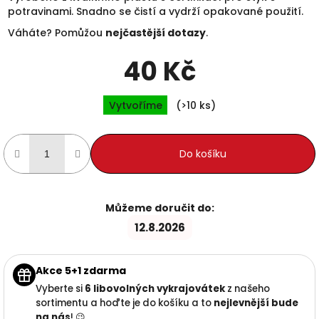
potravinami. Snadno se čistí a vydrží opakované použití.
Váháte? Pomůžou
nejčastější dotazy
.
40 Kč
Měrná cena:
Vytvoříme
(>10 ks)
Do košíku
Můžeme doručit do:
12.8.2026
Akce 5+1 zdarma
Vyberte si
6 libovolných vykrajovátek
z našeho
sortimentu a hoďte je do košíku a to
nejlevnější
bude
na nás
! 😉