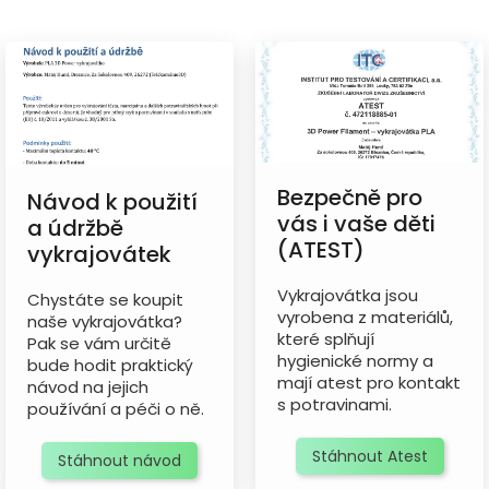
Bezpečně pro
Návod k použití
vás i vaše děti
a údržbě
(ATEST)
vykrajovátek
Vykrajovátka jsou
Chystáte se koupit
vyrobena z materiálů,
naše vykrajovátka?
které splňují
Pak se vám určitě
hygienické normy a
bude hodit praktický
mají atest pro kontakt
návod na jejich
s potravinami.
používání a péči o ně.
Stáhnout Atest
Stáhnout návod