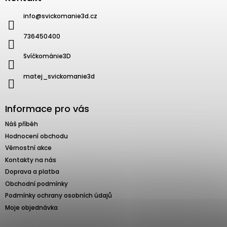
info
@
svickomanie3d.cz
736450400
Svíčkománie3D
matej_svickomanie3d
Informace pro vás
Náš příběh
Hodnocení obchodu
Věrnostní akce
Kontakty na nás
Doprava a platba
Obchodní podmínky
Podmínky ochrany osobních údajů
Moje objednávka