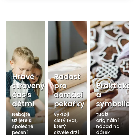
Hravě
Radost
strávený
pro
Praktické
čas s
domácí
a
dětmi
pekařky
symbolick
Nebojte
vykrojí
tudíž
užijete si
čistý tvar,
originální
společné
který
nápad na
pečení
skvěle drží
dárek