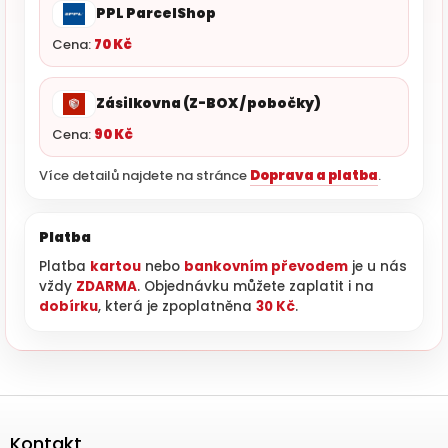
PPL ParcelShop
Cena:
70 Kč
Zásilkovna (Z-BOX / pobočky)
Cena:
90 Kč
Více detailů najdete na stránce
Doprava a platba
.
Platba
Platba
kartou
nebo
bankovním převodem
je u nás
vždy
ZDARMA
. Objednávku můžete zaplatit i na
dobírku
, která je zpoplatněna
30 Kč
.
Zápatí
Kontakt