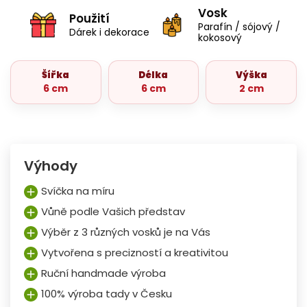
Vosk
Použití
Parafín / sójový /
Dárek i dekorace
kokosový
Šířka
Délka
Výška
6 cm
6 cm
2 cm
Výhody
Svíčka na míru
Vůně podle Vašich představ
Výběr z 3 různých vosků je na Vás
Vytvořena s precizností a kreativitou
Ruční handmade výroba
100% výroba tady v Česku