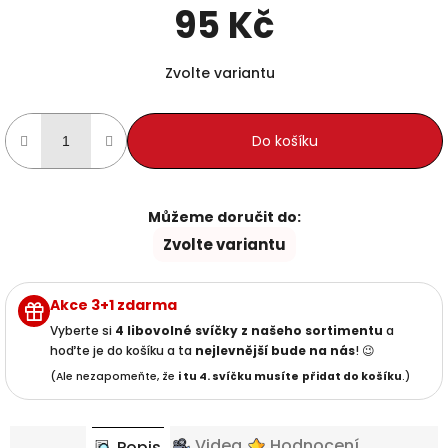
95 Kč
Měrná cena:
Zvolte variantu
Do košíku
Můžeme doručit do:
Zvolte variantu
Akce 3+1 zdarma
Vyberte si
4 libovolné svíčky z našeho sortimentu
a
hoďte je do košíku a ta
nejlevnější
bude na nás
! 😉
(Ale nezapomeňte, že
i tu 4. svíčku musíte
přidat do košíku
.)
Videa
Hodnocení
Popis