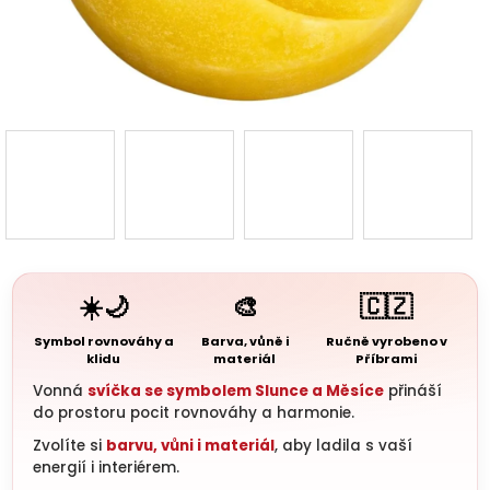
3D d
Náš 
Hodnoc
obchod
Kontakt
nás
☀️🌙
🎨
🇨🇿
Blog
Symbol rovnováhy a
Barva, vůně i
Ručně vyrobeno v
klidu
materiál
Příbrami
Vonná
svíčka se symbolem Slunce a Měsíce
přináší
Věrnost
do prostoru pocit rovnováhy a harmonie.
Zvolíte si
barvu, vůni i materiál
, aby ladila s vaší
Přihl
energií i interiérem.