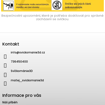
Bezpečnostní upozornění, které je potřeba dodržovat pro správné
zacházení se svíčkou.
Zápatí
Kontakt
info
@
svickomanie3d.cz
736450400
Svíčkománie3D
matej_svickomanie3d
Informace pro vás
Náš příběh