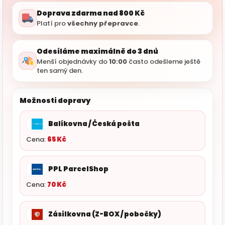
Doprava zdarma nad 800 Kč
Platí pro
všechny přepravce
.
Odesíláme maximálně do 3 dnů
Menší objednávky do
10:00
často odešleme ještě
ten samý den.
Možnosti dopravy
Balíkovna / Česká pošta
Cena:
65 Kč
PPL ParcelShop
Cena:
70 Kč
Zásilkovna (Z-BOX / pobočky)