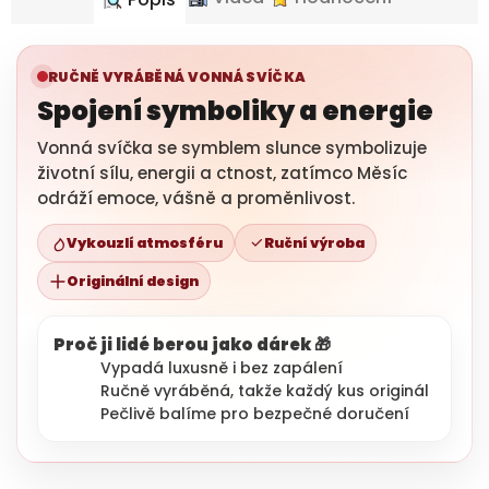
RUČNĚ VYRÁBĚNÁ VONNÁ SVÍČKA
Spojení symboliky a energie
Vonná svíčka se symblem slunce symbolizuje
životní sílu, energii a ctnost, zatímco Měsíc
odráží emoce, vášně a proměnlivost.
Vykouzlí atmosféru
Ruční výroba
Originální design
Proč ji lidé berou jako dárek 🎁
Vypadá luxusně i bez zapálení
Ručně vyráběná, takže každý kus originál
Pečlivě balíme pro bezpečné doručení