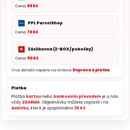
Cena:
65 Kč
PPL ParcelShop
Cena:
70 Kč
Zásilkovna (Z-BOX / pobočky)
Cena:
90 Kč
Více detailů najdete na stránce
Doprava a platba
.
Platba
Platba
kartou
nebo
bankovním převodem
je u nás
vždy
ZDARMA
. Objednávku můžete zaplatit i na
dobírku
, která je zpoplatněna
30 Kč
.