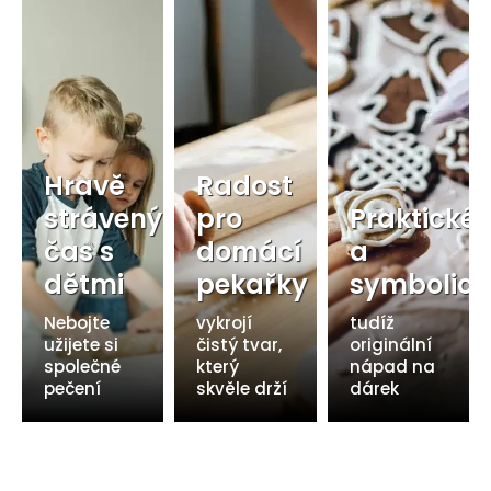
Hravě
Radost
strávený
pro
Praktické
čas s
domácí
a
dětmi
pekařky
symbolick
Nebojte
vykrojí
tudíž
užijete si
čistý tvar,
originální
společné
který
nápad na
pečení
skvěle drží
dárek