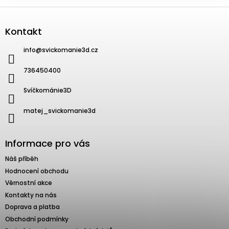
Zápatí
Kontakt
info
@
svickomanie3d.cz
736450400
Svíčkománie3D
matej_svickomanie3d
Informace pro vás
Náš příběh
Hodnocení obchodu
Věrnostní akce
Kontakty na nás
Doprava a platba
Obchodní podmínky