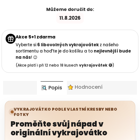
Můžeme doručit do:
11.8.2026
Akce 5+1 zdarma
Vyberte si
6 libovolných vykrajovátek
z našeho
sortimentu a hoďte je do košíku a to
nejlevnější
bude
na nás
! 😉
(Akce platí i při 12 nebo 18 kusech
vykrajovátek 😅
)
Hodnocení
Popis
VYKRAJOVÁTKO PODLE VLASTNÍ KRESBY NEBO
FOTKY
Proměňte svůj nápad v
originální vykrajovátko