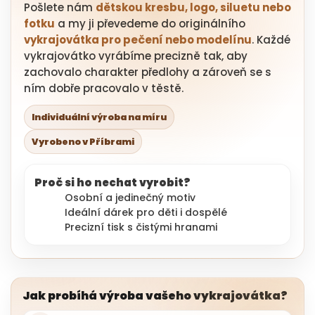
Pošlete nám
dětskou kresbu, logo, siluetu nebo
fotku
a my ji převedeme do originálního
vykrajovátka pro pečení nebo modelínu
. Každé
vykrajovátko vyrábíme precizně tak, aby
zachovalo charakter předlohy a zároveň se s
ním dobře pracovalo v těstě.
Individuální výroba na míru
Vyrobeno v Příbrami
Proč si ho nechat vyrobit?
Osobní a jedinečný motiv
Ideální dárek pro děti i dospělé
Precizní tisk s čistými hranami
Jak probíhá výroba vašeho vykrajovátka?