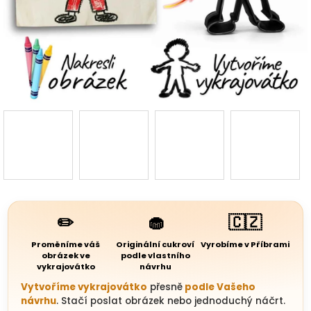
3D d
Náš 
Hodnoc
obchod
Kontakt
nás
✏️
🧁
🇨🇿
Blog
Proměníme váš
Originální cukroví
Vyrobíme v Příbrami
obrázek ve
podle vlastního
vykrajovátko
návrhu
Věrnost
Vytvoříme vykrajovátko
přesně
podle Vašeho
návrhu
. Stačí poslat obrázek nebo jednoduchý náčrt.
Přihl