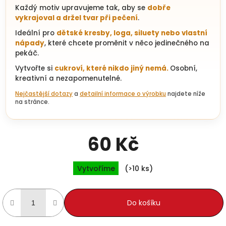
Každý motiv upravujeme tak, aby se
dobře
vykrajoval a držel tvar při pečení
.
Ideální pro
dětské kresby, loga, siluety nebo vlastní
nápady
, které chcete proměnit v něco jedinečného na
pekáč.
Vytvořte si
cukroví, které nikdo jiný nemá.
Osobní,
kreativní a nezapomenutelné.
Nejčastější dotazy
a
detailní informace o výrobku
najdete níže
na stránce.
60 Kč
Měrná cena:
Vytvoříme
(>10 ks)
Do košíku