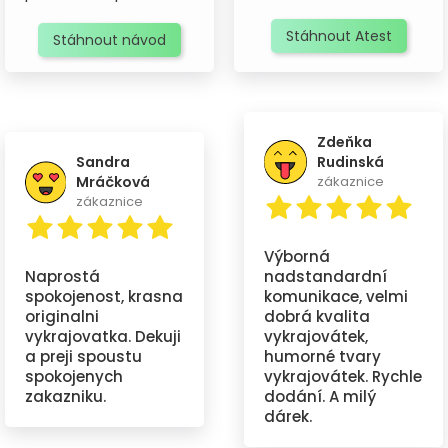
Stáhnout Atest
Stáhnout návod
Zdeňka
Sandra
Rudinská
Mráčková
zákaznice
zákaznice
Výborná
Naprostá
nadstandardní
spokojenost, krasna
komunikace, velmi
originalni
dobrá kvalita
vykrajovatka. Dekuji
vykrajovátek,
a preji spoustu
humorné tvary
spokojenych
vykrajovátek. Rychle
zakazniku.
dodání. A milý
dárek.