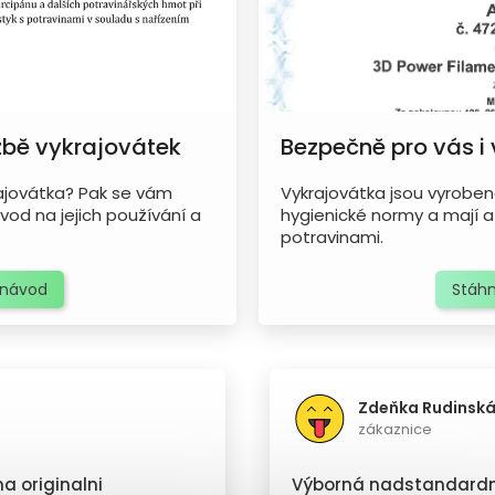
žbě vykrajovátek
Bezpečně pro vás i
ajovátka? Pak se vám
Vykrajovátka jsou vyrobena
vod na jejich používání a
hygienické normy a mají a
potravinami.
 návod
Stáhn
Zdeňka Rudinsk
zákaznice
a originalni
Výborná nadstandardní