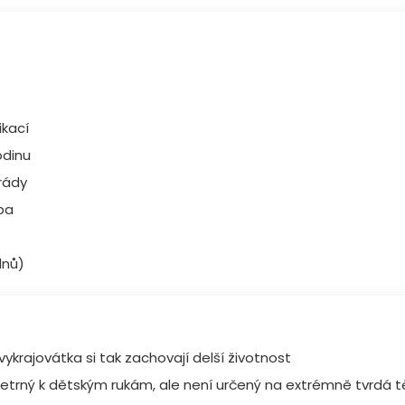
ikací
odinu
rády
ba
dnů)
ykrajovátka si tak zachovají delší životnost
 šetrný k dětským rukám, ale není určený na extrémně tvrdá 