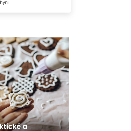
hyni
ktické a