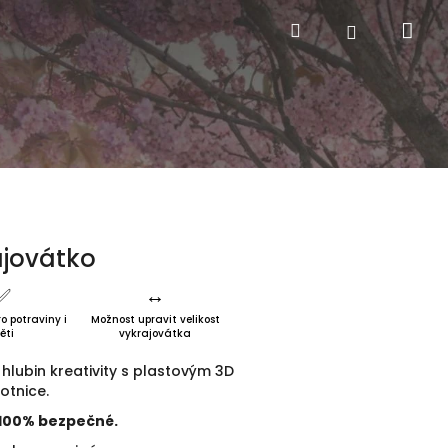
Nák
Hledat
Přihlášení
ajovátko
✅️
↔️
o potraviny i
Možnost upravit velikost
ěti
vykrajovátka
hlubin kreativity s plastovým 3D
otnice.
a 100% bezpečné.