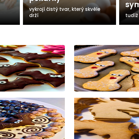
sym
vykrojí čistý tvar, který skvěle
drží
tudíž