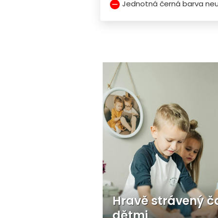
Jednotná černá barva neu
Hravě strávený č
dětmi