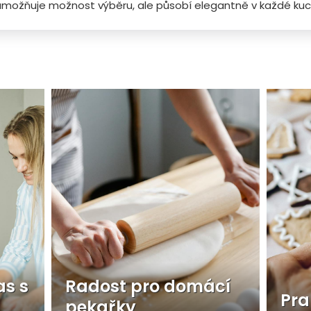
možňuje možnost výběru, ale působí elegantně v každé kuc
as s
Radost pro domácí
Pra
pekařky