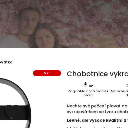
ovátko
Chobotnice vykr
5 + 1
👩‍🍳
Originalita dodá radost k
Bezpečné pr
pečení
d
Nechte své pečení plavat do 
vykrajovátkem ve tvaru chob
Levné, ale vysoce kvalitní 