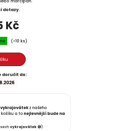
 nebo marcipán.
ší dotazy
.
5 Kč
Měrná cena:
íme
(>10 ks)
šíku
doručit do:
.8.2026
 vykrajovátek
z našeho
 košíku a to
nejlevnější
bude na
kusech
vykrajovátek 😅
)