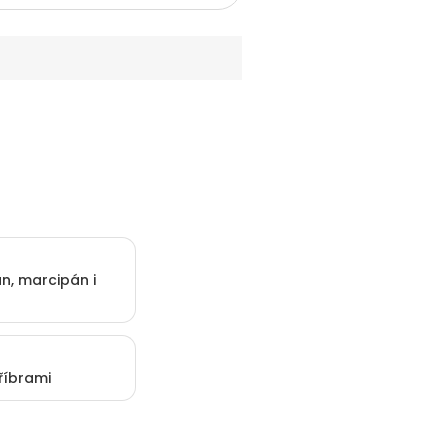
n, marcipán i
říbrami