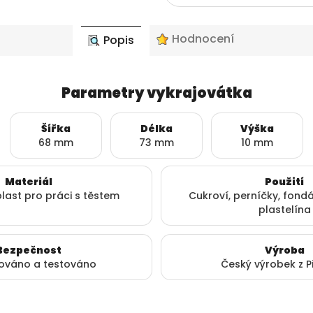
Hodnocení
Popis
Parametry vykrajovátka
Šířka
Délka
Výška
68 mm
73 mm
10 mm
Materiál
Použití
plast pro práci s těstem
Cukroví, perníčky, fondá
plastelína
Bezpečnost
Výroba
kováno a testováno
Český výrobek z P