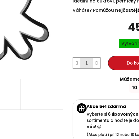
Ideální na cukroví, perníčky
Váháte? Pomůžou
nejčastěj
4
Vytvoř
Do ko
Můžeme 
10
Akce 5+1 zdarma
Vyberte si
6 libovolných
sortimentu a hoďte je do
nás
! 😉
(Akce platí i při 12 nebo 18 