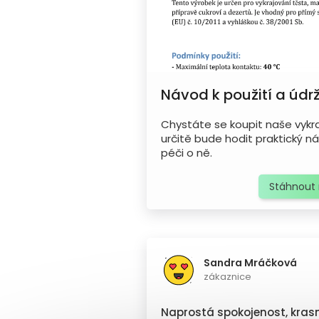
Návod k použití a údr
Chystáte se koupit naše vykr
určitě bude hodit praktický ná
péči o ně.
Stáhnout
Sandra Mráčková
zákaznice
Naprostá spokojenost, krasn