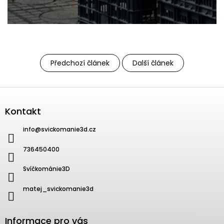
Předchozí článek
Další článek
Zápatí
Kontakt
info
@
svickomanie3d.cz
736450400
Svíčkománie3D
matej_svickomanie3d
Informace pro vás