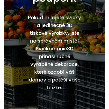
Pokud milujete svíčky
a jedinečné 3D
tiskové výrobky, jste
na správném místě!
Svíčkománie3D
přináší ručně
vyráběné dekorace,
které ozdobí váš
domov a potěší vaše
blízké.