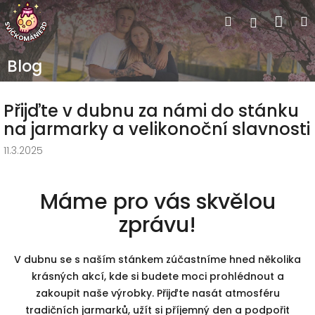
Přejít na obsah
Náku
Hledat
Přihlášen
3D hýba
Blog
zvířátka
Přijďte v dubnu za námi do stánku
na jarmarky a velikonoční slavnosti
Naše sv
11.3.2025
Vás
Máme pro vás skvělou
Persona
zprávu!
dárky
V dubnu se s naším stánkem zúčastníme hned několika
Vykra
krásných akcí, kde si budete moci prohlédnout a
zakoupit naše výrobky. Přijďte nasát atmosféru
tradičních jarmarků, užít si příjemný den a podpořit