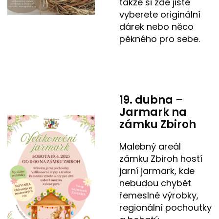
takže si zde jistě
vyberete originální
dárek nebo něco
pěkného pro sebe.
19. dubna –
Jarmark na
zámku Zbiroh
Malebný areál
zámku Zbiroh hostí
jarní jarmark, kde
nebudou chybět
řemeslné výrobky,
regionální pochoutky