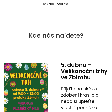
3D d
lokální tvůrce.
Náš 
Kde nás najdete?
Hodnoc
obchod
Kontakt
nás
5. dubna -
Velikonoční trhy
Blog
ve Zbirohu
Přijďte na ukázku
Věrnost
zdobení kraslic a
nebo si upleťte
Přihl
vlastní pomlázku.