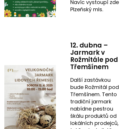
Navíc vystoupí zde
Plzeňský mls.
12. dubna –
Jarmark v
Rožmitále pod
Třemšínem
Další zastávkou
bude Rožmitál pod
Třemšínem. Tento
tradiční jarmark
nabídne pestrou
škálu produktů od
lokálních prodejců,