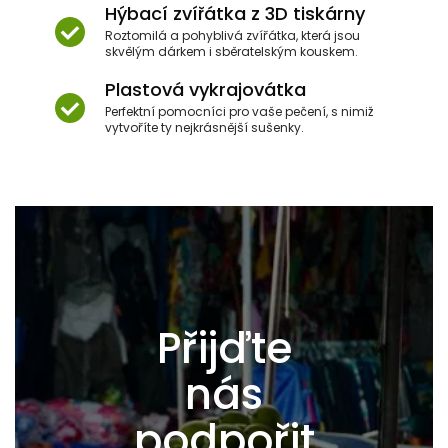
Hýbací zvířátka z 3D tiskárny
Roztomilá a pohyblivá zvířátka, která jsou
skvělým dárkem i sběratelským kouskem.
Plastová vykrajovátka
Perfektní pomocníci pro vaše pečení, s nimiž
vytvoříte ty nejkrásnější sušenky.
Přijďte
nás
podpořit