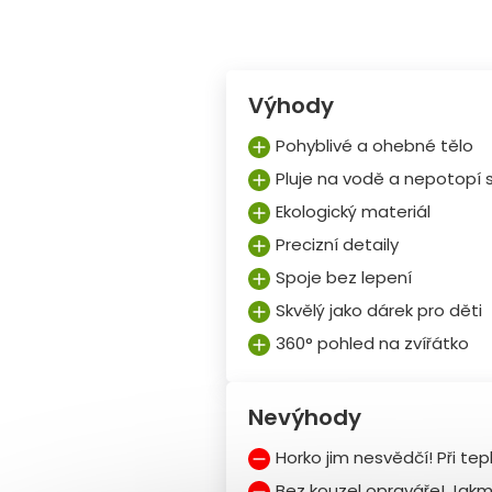
Výhody
Pohyblivé a ohebné tělo
Pluje na vodě a nepotopí 
Ekologický materiál
Precizní detaily
Spoje bez lepení
Skvělý jako dárek pro děti
360° pohled na zvířátko
Nevýhody
Horko jim nesvědčí! Při tep
Bez kouzel opraváře! Jakmi