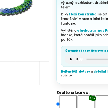
výrazným vzhledem, dračími
tělem.
Díky
flexi konstrukci
se tot
kroutí, vlní v ruce a láká ke
fantazie.
Vytištěno
s láskou u nás v 
hračka, která potěší jako ori
parťák.
🎧 Nemáte čas to číst? Poslec
Nejčastější dotazy
a
detailní
stránce.
Zvolte si barvu:
TOP