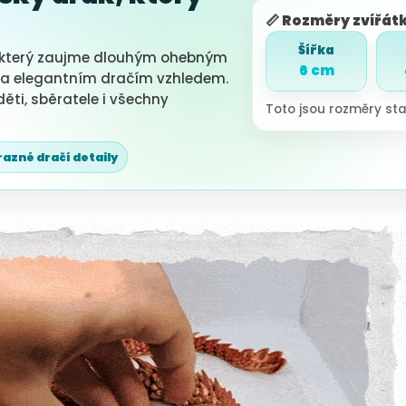
📏 Rozměry zvířát
Šířka
 který zaujme dlouhým ohebným
6 cm
 a elegantním dračím vzhledem.
 děti, sběratele i všechny
Toto jsou rozměry sta
azné dračí detaily