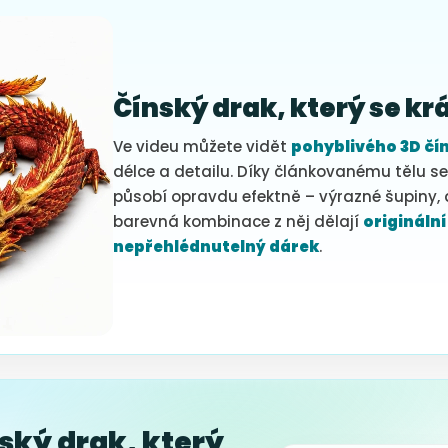
Čínský drak, který se krá
Ve videu můžete vidět
pohyblivého 3D čí
délce a detailu. Díky článkovanému tělu se 
působí opravdu efektně – výrazné šupiny, d
barevná kombinace z něj dělají
originální
nepřehlédnutelný dárek
.
ský drak, který