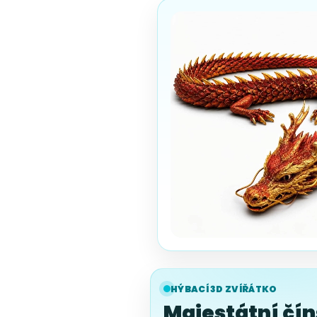
HÝBACÍ 3D ZVÍŘÁTKO
Majestátní čín