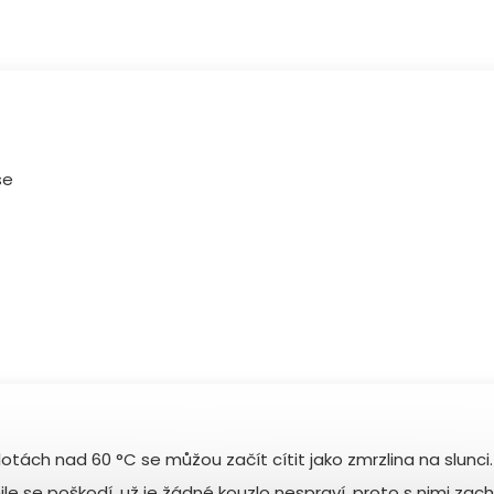
se
lotách nad 60 °C se můžou začít cítit jako zmrzlina na slunci.
le se poškodí, už je žádné kouzlo nespraví, proto s nimi zach