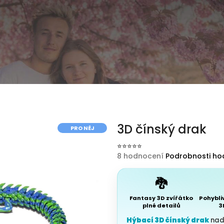
3D čínský drak
PRO NĚJ
Průměrné hodnocení produktu 
8 hodnocení
Podrobnosti ho
🐉
Fantasy 3D zvířátko
Pohybliv
plné detailů
3
Hýbací 3D čínský drak
nadc