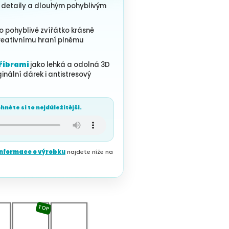
 detaily a dlouhým pohyblivým
o pohyblivé zvířátko krásně
 kreativnímu hraní plnému
Příbrami
jako lehká a odolná 3D
ginální dárek i antistresový
hněte si to nejdůležitější.
 informace o výrobku
najdete níže na
TOP