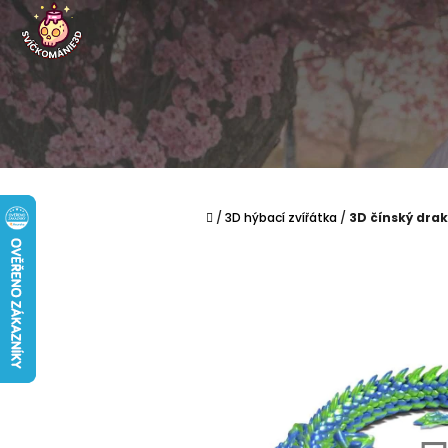
Přejít na obsah
Domů
/
3D hýbací zvířátka
/
3D čínský drak