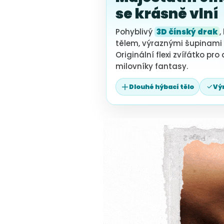
se krásně vlní
Pohyblivý
3D čínský drak
,
tělem, výraznými šupinami
Originální flexi zvířátko pro
milovníky fantasy.
Dlouhé hýbací tělo
Výr