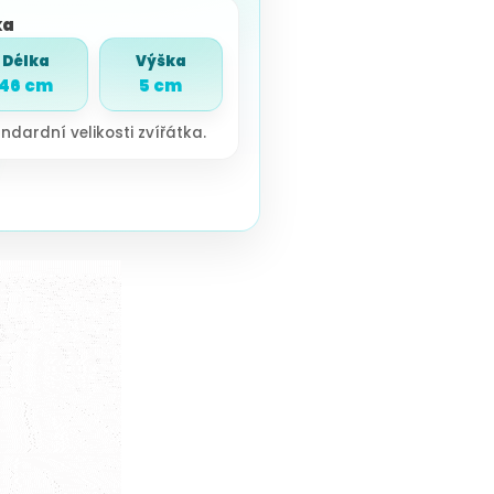
ka
Délka
Výška
46 cm
5 cm
ndardní velikosti zvířátka.