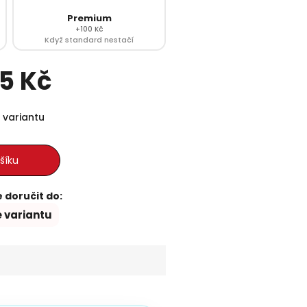
Premium
+100 Kč
Když standard nestačí
5 Kč
Měrná cena:
 variantu
šíku
doručit do:
e variantu