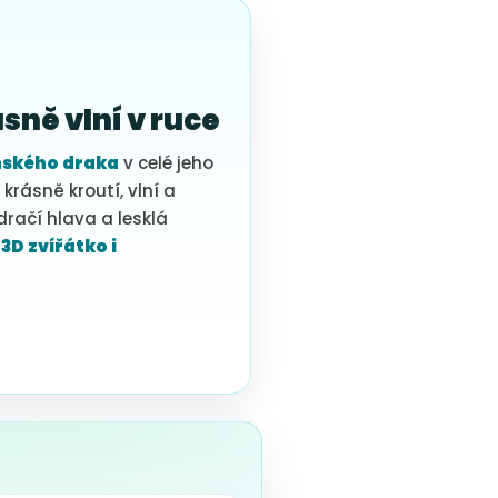
sně vlní v ruce
nského draka
v celé jeho
krásně kroutí, vlní a
račí hlava a lesklá
 3D zvířátko i